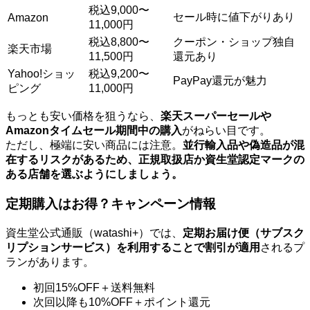
税込9,000〜
セール時に値下がりあり
Amazon
11,000円
税込8,800〜
クーポン・ショップ独自
楽天市場
11,500円
還元あり
Yahoo!ショッ
税込9,200〜
PayPay還元が魅力
ピング
11,000円
もっとも安い価格を狙うなら、
楽天スーパーセールや
Amazonタイムセール期間中の購入
がねらい目です。
ただし、極端に安い商品には注意。
並行輸入品や偽造品が混
在するリスクがあるため、正規取扱店か資生堂認定マークの
ある店舗を選ぶようにしましょう。
定期購入はお得？キャンペーン情報
資生堂公式通販（watashi+）では、
定期お届け便（サブスク
リプションサービス）を利用することで割引が適用
されるプ
ランがあります。
初回15%OFF＋送料無料
次回以降も10%OFF＋ポイント還元