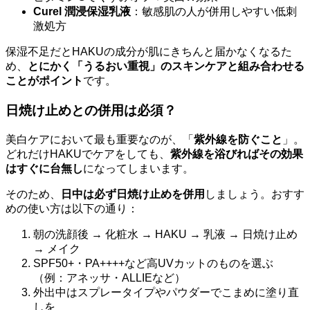
Curel 潤浸保湿乳液
：敏感肌の人が併用しやすい低刺
激処方
保湿不足だとHAKUの成分が肌にきちんと届かなくなるた
め、
とにかく「うるおい重視」のスキンケアと組み合わせる
ことがポイント
です。
日焼け止めとの併用は必須？
美白ケアにおいて最も重要なのが、「
紫外線を防ぐこと
」。
どれだけHAKUでケアをしても、
紫外線を浴びればその効果
はすぐに台無し
になってしまいます。
そのため、
日中は必ず日焼け止めを併用
しましょう。おすす
めの使い方は以下の通り：
朝の洗顔後 → 化粧水 → HAKU → 乳液 → 日焼け止め
→ メイク
SPF50+・PA++++など高UVカットのものを選ぶ
（例：アネッサ・ALLIEなど）
外出中はスプレータイプやパウダーでこまめに塗り直
しを