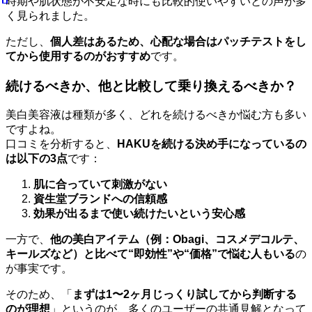
時期や肌状態が不安定な時にも比較的使いやすいとの声が多
く見られました。
ただし、
個人差はあるため、心配な場合はパッチテストをし
てから使用するのがおすすめ
です。
続けるべきか、他と比較して乗り換えるべきか？
美白美容液は種類が多く、どれを続けるべきか悩む方も多い
ですよね。
口コミを分析すると、
HAKUを続ける決め手になっているの
は以下の3点
です：
肌に合っていて刺激がない
資生堂ブランドへの信頼感
効果が出るまで使い続けたいという安心感
一方で、
他の美白アイテム（例：Obagi、コスメデコルテ、
キールズなど）と比べて“即効性”や“価格”で悩む人もいる
の
が事実です。
そのため、「
まずは1〜2ヶ月じっくり試してから判断する
のが理想
」というのが、多くのユーザーの共通見解となって