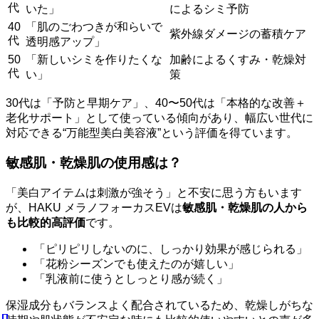
代
いた」
によるシミ予防
40
「肌のごわつきが和らいで
紫外線ダメージの蓄積ケア
代
透明感アップ」
50
「新しいシミを作りたくな
加齢によるくすみ・乾燥対
代
い」
策
30代は「予防と早期ケア」、40〜50代は「本格的な改善＋
老化サポート」として使っている傾向があり、幅広い世代に
対応できる“万能型美白美容液”という評価を得ています。
敏感肌・乾燥肌の使用感は？
「美白アイテムは刺激が強そう」と不安に思う方もいます
が、HAKU メラノフォーカスEVは
敏感肌・乾燥肌の人から
も比較的高評価
です。
「ピリピリしないのに、しっかり効果が感じられる」
「花粉シーズンでも使えたのが嬉しい」
「乳液前に使うとしっとり感が続く」
保湿成分もバランスよく配合されているため、乾燥しがちな