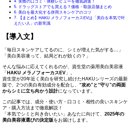
実際の口コミ・体験レビューを徹底調査！
ドラッグストアでも買える？価格・取扱店舗まとめ
美白を最大化する併用スキンケアのコツ
【まとめ】HAKU メラノフォーカスEVは「美白を本気で叶
えたい人」の新常識
【導入文】
「毎日スキンケアしてるのに、シミが増えた気がする…」
「美白美容液って、結局どれが効くの？」
そんな悩みに応えてくれるのが、資生堂の薬用美白美容液
「
HAKU メラノフォーカスEV
」。
資生堂が20年近く美白を研究し続けたHAKUシリーズの最新
版で、2つの美白有効成分を配合し、
“攻め”と“守り”の両面
からシミに立ち向かう設計
になっています。
この記事では、成分・使い方・口コミ・相性の良いスキンケ
ア・購入方法まで徹底解説！
「本気でシミと向き合いたい」あなたに向けて、
2025年の
美白美容液選びの決定版
をお届けします。