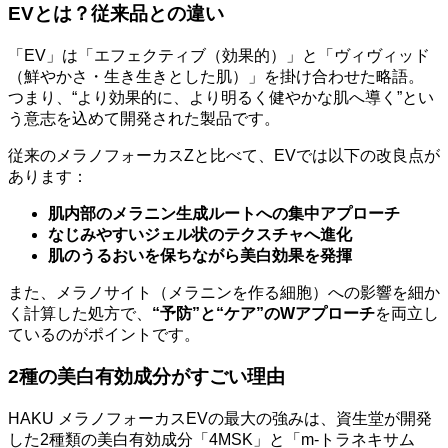
EVとは？従来品との違い
「EV」は「エフェクティブ（効果的）」と「ヴィヴィッド
（鮮やかさ・生き生きとした肌）」を掛け合わせた略語。
つまり、“より効果的に、より明るく健やかな肌へ導く”とい
う意志を込めて開発された製品です。
従来のメラノフォーカスZと比べて、EVでは以下の改良点が
あります：
肌内部のメラニン生成ルートへの集中アプローチ
なじみやすいジェル状のテクスチャへ進化
肌のうるおいを保ちながら美白効果を発揮
また、メラノサイト（メラニンを作る細胞）への影響を細か
く計算した処方で、
“予防”と“ケア”のWアプローチ
を両立し
ているのがポイントです。
2種の美白有効成分がすごい理由
HAKU メラノフォーカスEVの最大の強みは、資生堂が開発
した2種類の美白有効成分「4MSK」と「m-トラネキサム