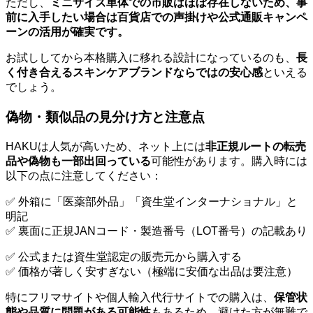
ただし、
ミニサイズ単体での市販はほぼ存在しないため、事
前に入手したい場合は百貨店での声掛けや公式通販キャンペ
ーンの活用が確実です。
お試ししてから本格購入に移れる設計になっているのも、
長
く付き合えるスキンケアブランドならではの安心感
といえる
でしょう。
偽物・類似品の見分け方と注意点
HAKUは人気が高いため、ネット上には
非正規ルートの転売
品や偽物も一部出回っている
可能性があります。購入時には
以下の点に注意してください：
✅ 外箱に「医薬部外品」「資生堂インターナショナル」と
明記
✅ 裏面に正規JANコード・製造番号（LOT番号）の記載あり
✅ 公式または資生堂認定の販売元から購入する
✅ 価格が著しく安すぎない（極端に安価な出品は要注意）
特にフリマサイトや個人輸入代行サイトでの購入は、
保管状
態や品質に問題がある可能性
もあるため、避けた方が無難で