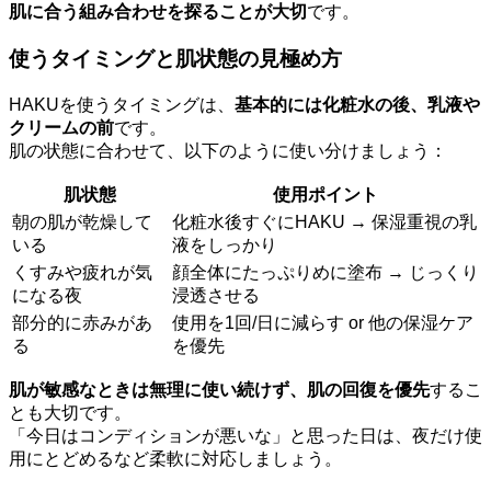
肌に合う組み合わせを探ることが大切
です。
使うタイミングと肌状態の見極め方
HAKUを使うタイミングは、
基本的には化粧水の後、乳液や
クリームの前
です。
肌の状態に合わせて、以下のように使い分けましょう：
肌状態
使用ポイント
朝の肌が乾燥して
化粧水後すぐにHAKU → 保湿重視の乳
いる
液をしっかり
くすみや疲れが気
顔全体にたっぷりめに塗布 → じっくり
になる夜
浸透させる
部分的に赤みがあ
使用を1回/日に減らす or 他の保湿ケア
る
を優先
肌が敏感なときは無理に使い続けず、肌の回復を優先
するこ
とも大切です。
「今日はコンディションが悪いな」と思った日は、夜だけ使
用にとどめるなど柔軟に対応しましょう。