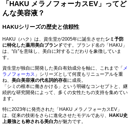
「HAKU メラノフォーカスEV」ってど
んな美容液？
HAKUシリーズの歴史と信頼性
HAKU（ハク）は、資生堂が2005年に誕生させた
シミ予防
に特化した薬用美白ブランド
です。ブランド名の「HAKU」
は、“白”を意味し、美白に対するこだわりを象徴していま
す。
資生堂が独自に開発した美白有効成分を軸に、これまで「
メ
ラノフォーカス
」シリーズとして何度もリニューアルを重
ね、
美白美容液の代名詞的存在
に成長。
「シミの根本に働きかける」という明確なコンセプトと、継
続的な研究開発によって、多くの女性たちの支持を集めてい
ます。
特に2023年に発売された「HAKU メラノフォーカスEV」
は、従来の技術をさらに進化させたモデルであり、
HAKU史
上最強とも称される美白力
が魅力です。