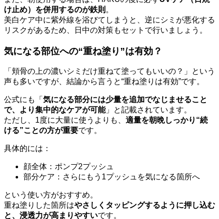
け止め）を併用するのが鉄則
。
美白ケア中に紫外線を浴びてしまうと、逆にシミが悪化する
リスクがあるため、日中の対策もセットで行いましょう。
気になる部位への“重ね塗り”は有効？
「頬骨の上の濃いシミだけ重ねて塗ってもいいの？」という
声も多いですが、結論から言うと“重ね塗りは有効”です。
公式にも「
気になる部分には少量を追加でなじませること
で、より集中的なケアが可能
」と記載されています。
ただし、1度に大量に使うよりも、
適量を朝晩しっかり“続
ける”ことの方が重要
です。
具体的には：
顔全体：ポンプ2プッシュ
部分ケア：さらにもう1プッシュを気になる箇所へ
という使い方がおすすめ。
重ね塗りした箇所は
やさしくタッピングするように押し込む
と、浸透力が高まりやすい
です。