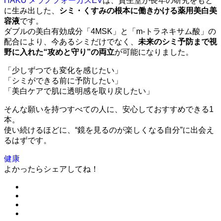
HAKU メラノフォーカスEV
は、資生堂が長年の研究をもと
に生み出した、
シミ・くすみの根本に働きかける薬用美白美
容液
です。
ダブルの美白有効成分「4MSK」と「m-トラネキサム酸」の
配合により、今あるシミだけでなく、
未来のシミ予防まで視
野に入れた“攻めと守り”の両立
が可能になりました。
「少しずつでも変化を感じたい」
「シミができる前に予防したい」
「美白ケアで肌に透明感を取り戻したい」
そんな願いを持つすべての人に、安心しておすすめできる1
本。
使い続けるほどに、“鏡を見るのが楽しくなる自分”に出会え
るはずです。
健康
よかったらシェアしてね！