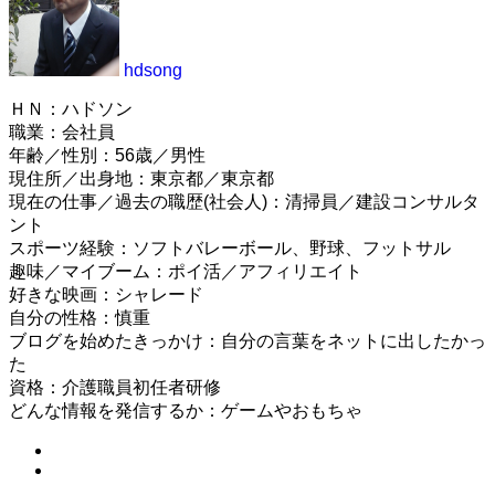
hdsong
ＨＮ：ハドソン
職業：会社員
年齢／性別：56歳／男性
現住所／出身地：東京都／東京都
現在の仕事／過去の職歴(社会人)：清掃員／建設コンサルタ
ント
スポーツ経験：ソフトバレーボール、野球、フットサル
趣味／マイブーム：ポイ活／アフィリエイト
好きな映画：シャレード
自分の性格：慎重
ブログを始めたきっかけ：自分の言葉をネットに出したかっ
た
資格：介護職員初任者研修
どんな情報を発信するか：ゲームやおもちゃ