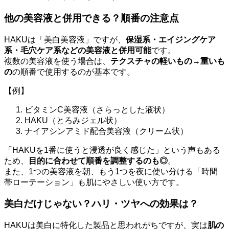
他の美容液と併用できる？順番の注意点
HAKUは「美白美容液」ですが、
保湿系・エイジングケア
系・毛穴ケア系などの美容液と併用可能
です。
複数の美容液を使う場合は、
テクスチャの軽いもの→重いも
の
の順番で使用するのが基本です。
【例】
ビタミンC美容液（さらっとした液状）
HAKU（とろみジェル状）
ナイアシンアミド配合美容液（クリーム状）
「HAKUを1番に使うと浸透が良く感じた」という声もある
ため、
目的に合わせて順番を調整するのも◎
。
また、1つの美容液を朝、もう1つを夜に使い分ける「時間
帯ローテーション」も肌にやさしい使い方です。
美白だけじゃない？ハリ・ツヤへの効果は？
HAKUは美白に特化した製品と思われがちですが、実は
肌の