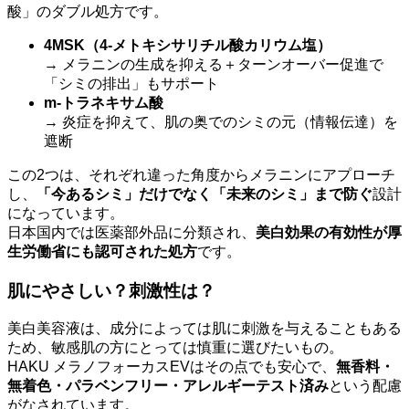
酸」のダブル処方です。
4MSK（4-メトキシサリチル酸カリウム塩）
→ メラニンの生成を抑える＋ターンオーバー促進で
「シミの排出」もサポート
m-トラネキサム酸
→ 炎症を抑えて、肌の奥でのシミの元（情報伝達）を
遮断
この2つは、それぞれ違った角度からメラニンにアプローチ
し、
「今あるシミ」だけでなく「未来のシミ」まで防ぐ
設計
になっています。
日本国内では医薬部外品に分類され、
美白効果の有効性が厚
生労働省にも認可された処方
です。
肌にやさしい？刺激性は？
美白美容液は、成分によっては肌に刺激を与えることもある
ため、敏感肌の方にとっては慎重に選びたいもの。
HAKU メラノフォーカスEVはその点でも安心で、
無香料・
無着色・パラベンフリー・アレルギーテスト済み
という配慮
がなされています。