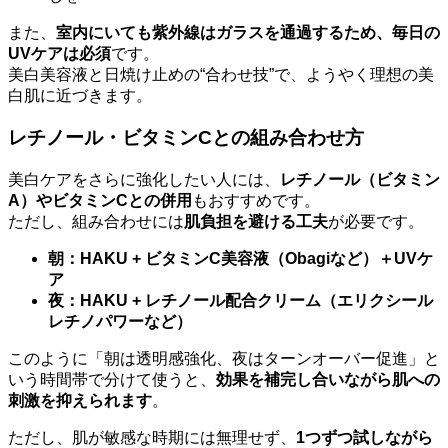
また、
室内にいても紫外線はガラスを通過するため、毎日の
UVケアは必須
です。
美白美容液と日焼け止めの“合わせ技”で、ようやく理想の美
白肌に近づきます。
レチノール・ビタミンCとの組み合わせ方
美白ケアをさらに強化したい人には、
レチノール（ビタミン
A）やビタミンCとの併用
もおすすめです。
ただし、組み合わせには
肌負担を避ける工夫
が必要です。
朝：HAKU + ビタミンC美容液（Obagiなど）＋UVケ
ア
夜：HAKU + レチノール配合クリーム（エリクシール
レチノパワーなど）
このように「朝は透明感強化、夜はターンオーバー促進」と
いう時間帯で分けて使うと、
効果を補完し合いながら肌への
刺激を抑えられます
。
ただし、肌が敏感な時期には無理せず、
1つずつ試しながら