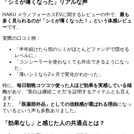
「シミが薄くなった」リアルな声
HAKU メラノフォーカスEVに関するレビューの中で、
最も
多く見られるのが「シミが薄くなった！」という体感レビュ
ー
です。
実際の口コミ例：
「半年続けたら頬のシミがほとんどファンデで隠せる
レベルに」
「コンシーラーを使わなくても外出できるようになっ
た」
「薄いシミなら2ヶ月で変化がわかった」
特に、
毎日朝晩コツコツ使った人ほど効果を実感している傾
向
があり、“美白は継続こそ力”を証明するアイテムとも言え
ます。
また、
「医薬部外品」としての信頼感が選ばれる理由
になっ
ているという声も多数ありました。
「効果なし」と感じた人の共通点とは？