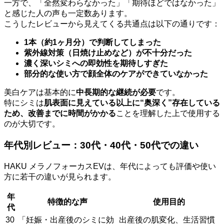
一方で、「全然変わらなかった」「期待ほどではなかった」
と感じた人の声も一定数あります。
こうしたレビューから見えてくる共通点は以下の通りです：
1本（約1ヶ月分）で判断してしまった
紫外線対策（日焼け止めなど）が不十分だった
濃く深いシミへの即効性を期待しすぎた
部分的な使い方で顔全体のケアができていなかった
美白ケアは基本的に
中長期的な継続が必要
です。
特にシミは
肌表面に見えている以上に“奥深く”存在している
ため、改善までに時間がかかる
ことを理解した上で使用する
のが大切です。
年代別レビュー：30代・40代・50代での違い
HAKU メラノフォーカスEVは、年代によっても評価や使い
方に若干の違いが見られます。
年
特徴的な声
使用目的
代
30
「妊娠・出産後のシミに効
出産後の肌変化、生活習慣