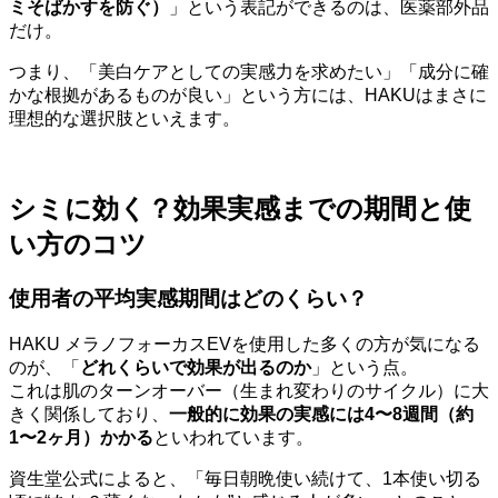
ミそばかすを防ぐ）
」という表記ができるのは、医薬部外品
だけ。
つまり、「美白ケアとしての実感力を求めたい」「成分に確
かな根拠があるものが良い」という方には、HAKUはまさに
理想的な選択肢といえます。
シミに効く？効果実感までの期間と使
い方のコツ
使用者の平均実感期間はどのくらい？
HAKU メラノフォーカスEVを使用した多くの方が気になる
のが、「
どれくらいで効果が出るのか
」という点。
これは肌のターンオーバー（生まれ変わりのサイクル）に大
きく関係しており、
一般的に効果の実感には4〜8週間（約
1〜2ヶ月）かかる
といわれています。
資生堂公式によると、「毎日朝晩使い続けて、1本使い切る