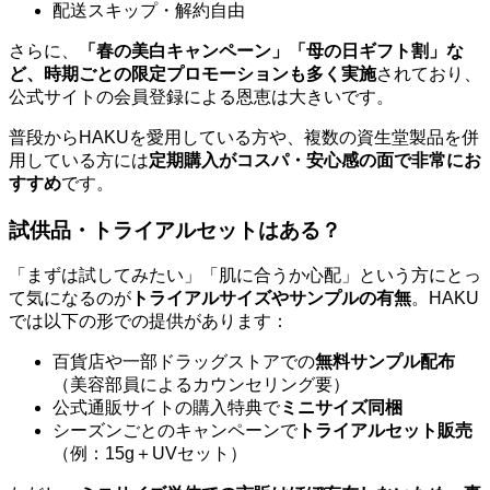
配送スキップ・解約自由
さらに、
「春の美白キャンペーン」「母の日ギフト割」な
ど、時期ごとの限定プロモーションも多く実施
されており、
公式サイトの会員登録による恩恵は大きいです。
普段からHAKUを愛用している方や、複数の資生堂製品を併
用している方には
定期購入がコスパ・安心感の面で非常にお
すすめ
です。
試供品・トライアルセットはある？
「まずは試してみたい」「肌に合うか心配」という方にとっ
て気になるのが
トライアルサイズやサンプルの有無
。HAKU
では以下の形での提供があります：
百貨店や一部ドラッグストアでの
無料サンプル配布
（美容部員によるカウンセリング要）
公式通販サイトの購入特典で
ミニサイズ同梱
シーズンごとのキャンペーンで
トライアルセット販売
（例：15g＋UVセット）