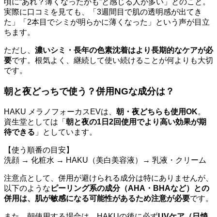
頃に“あれ？薄くなったかも”と感じる人が多い」とのこと。
実際に口コミを見ても、「3週間目で肌の透明感が出てき
た」「2本目でシミが明らかに薄くなった」という声が目立
ちます。
ただし、
濃いシミ・長年の色素沈着はより長期的なケアが必
要
です。根気よく、継続して使い続けることが何よりも大切
です。
朝と夜どっちで使う？併用NGな成分は？
HAKU メラノフォーカスEVは、
朝・夜どちらも使用OK
。
資生堂としては「
朝と夜の1日2回使用でより高い効果が期
待できる
」としています。
【使う順番の目安】
洗顔 → 化粧水 → HAKU（美白美容液）→ 乳液・クリーム
注意点として、併用が避けられる成分は特にありませんが、
以下のような
ピーリング系の成分（AHA・BHAなど）との
併用は、肌が敏感になる可能性があるため注意が必要
です。
また、朝使用する場合は、HAKUの後に必ず
UVケア（日焼