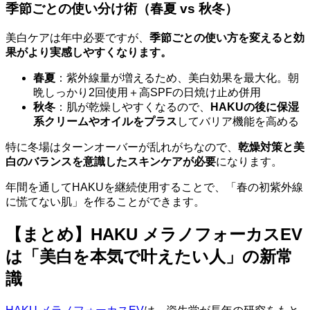
季節ごとの使い分け術（春夏 vs 秋冬）
美白ケアは年中必要ですが、
季節ごとの使い方を変えると効
果がより実感しやすくなります。
春夏
：紫外線量が増えるため、美白効果を最大化。朝
晩しっかり2回使用＋高SPFの日焼け止め併用
秋冬
：肌が乾燥しやすくなるので、
HAKUの後に保湿
系クリームやオイルをプラス
してバリア機能を高める
特に冬場はターンオーバーが乱れがちなので、
乾燥対策と美
白のバランスを意識したスキンケアが必要
になります。
年間を通してHAKUを継続使用することで、「春の初紫外線
に慌てない肌」を作ることができます。
【まとめ】HAKU メラノフォーカスEV
は「美白を本気で叶えたい人」の新常
識