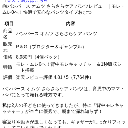
→
楽天で購入はこちら
##パンパース オムツ さらさらケア パンツレビュー｜モレ・
ムレ0へ！快適で安心なパンツタイプおむつ
項目
内容
商品
パンパース オムツ さらさらケア パンツ
名
販売
P＆G（プロクター＆ギャンブル）
元
価格
8,980円（4個パック）
モレ・ムレ0へ！背中モレキャッチャー＆1秒吸収シ
特徴
ート搭載
評価
楽天レビュー評価 4.81 / 5（7,764件）
パンパース オムツ さらさらケア パンツは、育児中のママ・
パパにとって頼れる味方です。
私は2人の子どもに使ってきましたが、特に「背中モレキャ
ッチャー」が本当に優秀で、朝まで漏れ知らず！
寝返りや動きが激しくなっても、ギャザーがしっかりフィッ
トしてモレを防いでくれます。