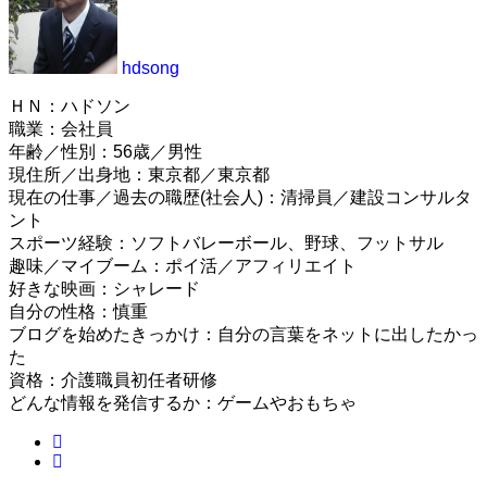
hdsong
ＨＮ：ハドソン
職業：会社員
年齢／性別：56歳／男性
現住所／出身地：東京都／東京都
現在の仕事／過去の職歴(社会人)：清掃員／建設コンサルタ
ント
スポーツ経験：ソフトバレーボール、野球、フットサル
趣味／マイブーム：ポイ活／アフィリエイト
好きな映画：シャレード
自分の性格：慎重
ブログを始めたきっかけ：自分の言葉をネットに出したかっ
た
資格：介護職員初任者研修
どんな情報を発信するか：ゲームやおもちゃ