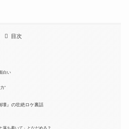
目次
面白い
力”
崩壊』の壮絶ロケ裏話
と落ち着いて」となだめる？