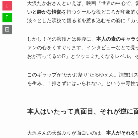
大沢たかおさんといえば、映画『世界の中心で、愛
いと静かな情熱
を持つクールな役どころが印象的
淡々とした演技で観る者を惹き込むその姿に「カ
しかし！その演技とは裏腹に、
本人の素のキャラ
ァンの心をくすぐります。インタビューなどで見
おが言ってるの!?」とツッコミたくなるレベル。
このギャップが“たかお祭り”たるゆえん。演技は
を生み、「推さずにはいられない」という中毒性
本人はいたって真面目、それが逆に
大沢さんの天然ぶりが面白いのは、
本人がそれを