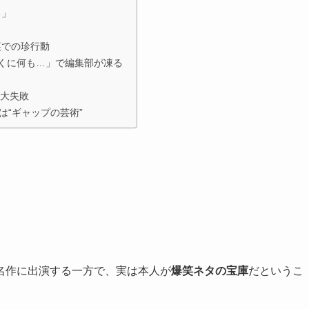
る」
裏での珍行動
とくに何も…」で編集部が凍る
が大失敗
は“ギャップの芸術”
名作に出演する一方で、実は本人が
爆笑ネタの宝庫
だというこ