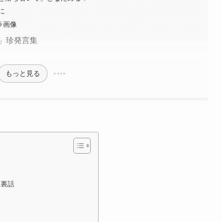
に
ラ画像
」珍発言集
もっと見る
ケ裏話