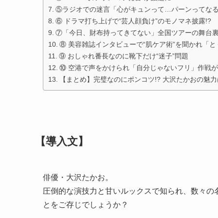
⑤ラジオでの迷言「心がキュンって…パーンってな
⑥ ドラマ打ち上げで“芸人顔負け”のモノマネ披露!?
⑦「今日、財布持ってきてない」全国ツアーの舞台
⑧ 美容雑誌インタビューで“肌ケア術”を聞かれ「
⑨ おしゃれ番長なのに靴下だけ“迷子”問題
⑩ 空港で声をかけられ「自分じゃないフリ」作戦
【まとめ】完璧なのにポンコツ!? 大沢たかおの魅力
【導入文】
俳優・大沢たかお。
圧倒的な演技力と甘いルックスで知られ、数々の
とをご存じでしょうか？