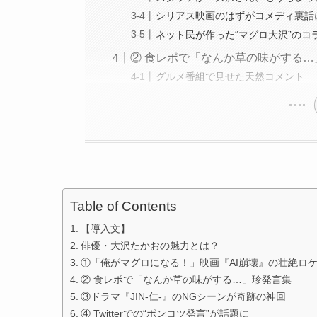
シリアス映画のはずがコメディ裏話
ネット民が作った“マグロ大沢”のコ
② 食レポで「なんか草の味がする…
グルメ番組で見せた天然コメント
Table of Contents
【導入文】
俳優・大沢たかおの魅力とは？
①「俺がマグロになる！」映画『AI崩壊』の壮絶ロ
② 食レポで「なんか草の味がする…」珍発言集
③ドラマ『JIN-仁-』のNGシーンが奇跡の神回
④ Twitterでの“ポンコツ発言”が話題に