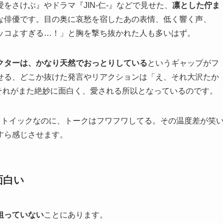
をさけぶ』やドラマ『JIN-仁-』などで見せた、
凛とした佇ま
な俳優です。目の奥に哀愁を宿したあの表情、低く響く声、
ッコよすぎる…！」と胸を撃ち抜かれた人も多いはず。
クターは、かなり天然でおっとりしている
というギャップがフ
せる、どこか抜けた発言やリアクションは「え、それ大沢たか
それがまた絶妙に面白く、愛される所以となっているのです。
ストイックなのに、トークはフワフワしてる。その温度差が笑
すら感じさせます。
面白い
狙っていない
ことにあります。