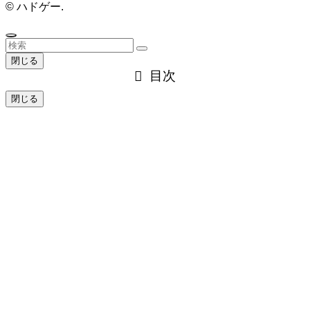
©
ハドゲー.
閉じる
目次
閉じる