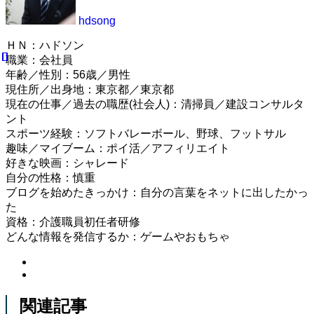
hdsong
ＨＮ：ハドソン
職業：会社員
年齢／性別：56歳／男性
現住所／出身地：東京都／東京都
現在の仕事／過去の職歴(社会人)：清掃員／建設コンサルタ
ント
スポーツ経験：ソフトバレーボール、野球、フットサル
趣味／マイブーム：ポイ活／アフィリエイト
好きな映画：シャレード
自分の性格：慎重
ブログを始めたきっかけ：自分の言葉をネットに出したかっ
た
資格：介護職員初任者研修
どんな情報を発信するか：ゲームやおもちゃ
関連記事