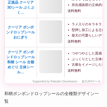
正規品 クーリア
存在感抜群の立体的な
3Dシール ぷくぷ
送料無料
く…
ラメ入りのキラキラし
クーリア ボンボ
型押し加工による立体
ンドロップシール
柴犬の可愛らしいデザ
おにぎり
送料無料
クーリア ボンボ
つやつやとした質感
ンドロップシール
ぷっくりとした立体仕
和柄 シール 古都
古都をイメージした和
めぐり 立体シー
送料無料
ル…
和柄ボンボンドロップシールの全種類デザイン一
覧