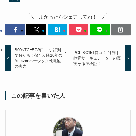
よかったらシェアしてね！
B00NTCH52W口コミ 評判
PCF-SC15T口コミ 評判｜
で分かる！保存期限10年の
静音サーキュレーターの真
Amazonベーシック乾電池
実を徹底検証！
の実力
この記事を書いた人