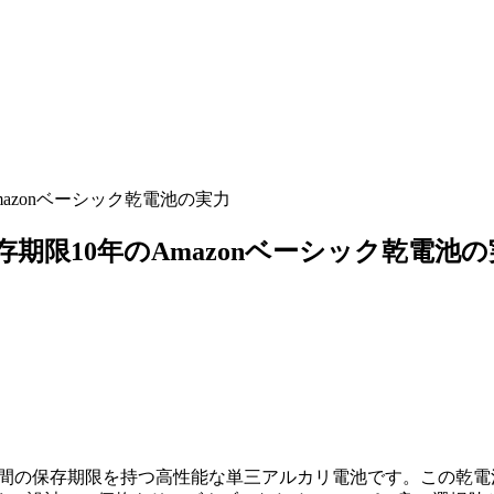
mazonベーシック乾電池の実力
保存期限10年のAmazonベーシック乾電池
）は、10年間の保存期限を持つ高性能な単三アルカリ電池です。こ