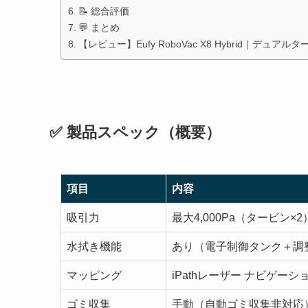
📝 総合評価
💬 まとめ
【レビュー】Eufy RoboVac X8 Hybrid｜
✅ 製品スペック（概要）
項目
内容
吸引力
最大4,000Pa（タービン×2
水拭き機能
あり（電子制御タンク＋調
マッピング
iPathレーザー ナビゲーシ
ゴミ収集
手動（自動ゴミ収集非対応