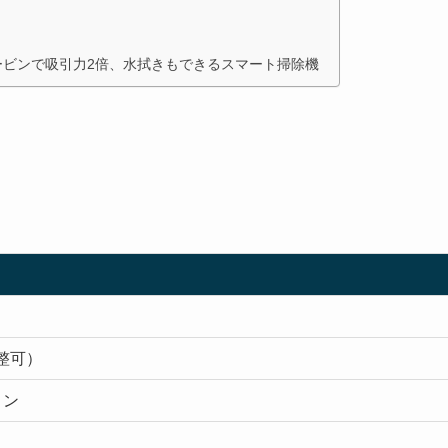
デュアルタービンで吸引力2倍、水拭きもできるスマート掃除機
）
整可）
ョン
）