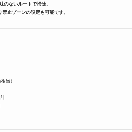
駄のないルートで掃除
。
り禁止ゾーンの設定も可能
です。
a相当）
設計
的