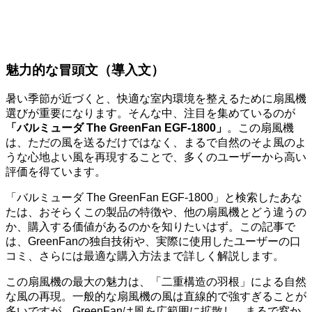
魅力的な冒頭文（導入文）
暑い季節が近づくと、快適な室内環境を整えるために扇風機
選びが重要になります。そんな中、注目を集めているのが
「バルミューダ The GreenFan EGF-1800」
。この扇風機
は、ただの風を送るだけではなく、まるで自然のそよ風のよ
うな心地よい風を再現することで、多くのユーザーから高い
評価を得ています。
「バルミューダ The GreenFan EGF-1800」と検索したあな
たは、おそらくこの製品の特徴や、他の扇風機とどう違うの
か、購入する価値があるのかを知りたいはず。この記事で
は、GreenFanの独自技術や、実際に使用したユーザーの口
コミ、さらには最適な購入方法まで詳しく解説します。
この扇風機の最大の魅力は、「二重構造の羽根」による自然
な風の再現。一般的な扇風機の風は直線的で強すぎることが
多いですが、GreenFanは風を広範囲に拡散し、まるで窓か