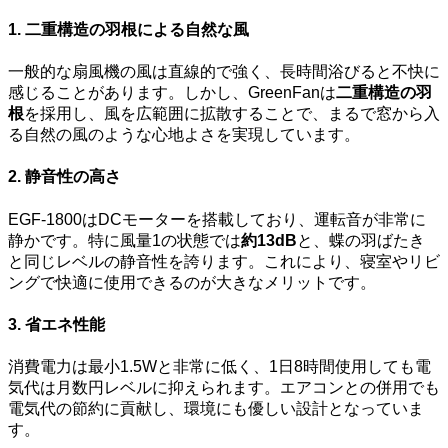
1. 二重構造の羽根による自然な風
一般的な扇風機の風は直線的で強く、長時間浴びると不快に
感じることがあります。しかし、GreenFanは
二重構造の羽
根
を採用し、風を広範囲に拡散することで、まるで窓から入
る自然の風のような心地よさを実現しています。
2. 静音性の高さ
EGF-1800はDCモーターを搭載しており、運転音が非常に
静かです。特に風量1の状態では
約13dB
と、蝶の羽ばたき
と同じレベルの静音性を誇ります。これにより、寝室やリビ
ングで快適に使用できるのが大きなメリットです。
3. 省エネ性能
消費電力は最小1.5Wと非常に低く、1日8時間使用しても電
気代は月数円レベルに抑えられます。エアコンとの併用でも
電気代の節約に貢献し、環境にも優しい設計となっていま
す。