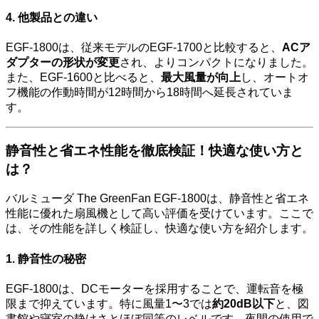
4. 他製品との違い
EGF-1800は、従来モデルのEGF-1700と比較すると、
ACア
ダプターの形状が変更
され、よりコンパクトになりました。
また、EGF-1600と比べると、
最大風量が向上
し、オートオ
フ機能の作動時間が12時間から18時間へ延長されていま
す。
静音性と省エネ性能を徹底検証！快適な使い方と
は？
バルミューダ The GreenFan EGF-1800は、静音性と省エネ
性能に優れた扇風機として高い評価を受けています。ここで
は、その性能を詳しく検証し、快適な使い方を紹介します。
1. 静音性の秘密
EGF-1800は、DCモーターを採用することで、運転音を極
限まで抑えています。特に風量1〜3では
約20dB以下
と、図
書館や寝室の静けさとほぼ同等のレベルです。夜間の使用で