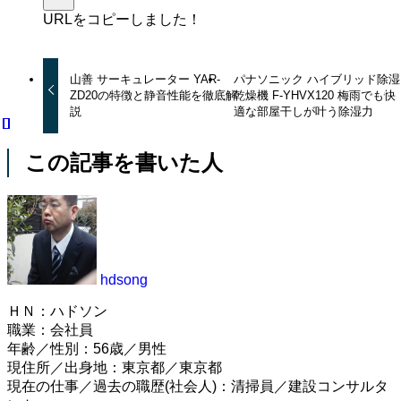
URLをコピーしました！
山善 サーキュレーター YAR-
パナソニック ハイブリッド除湿
ZD20の特徴と静音性能を徹底解
乾燥機 F-YHVX120 梅雨でも快
説
適な部屋干しが叶う除湿力
この記事を書いた人
hdsong
ＨＮ：ハドソン
職業：会社員
年齢／性別：56歳／男性
現住所／出身地：東京都／東京都
現在の仕事／過去の職歴(社会人)：清掃員／建設コンサルタ