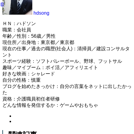
hdsong
ＨＮ：ハドソン
職業：会社員
年齢／性別：56歳／男性
現住所／出身地：東京都／東京都
現在の仕事／過去の職歴(社会人)：清掃員／建設コンサルタ
ント
スポーツ経験：ソフトバレーボール、野球、フットサル
趣味／マイブーム：ポイ活／アフィリエイト
好きな映画：シャレード
自分の性格：慎重
ブログを始めたきっかけ：自分の言葉をネットに出したかっ
た
資格：介護職員初任者研修
どんな情報を発信するか：ゲームやおもちゃ