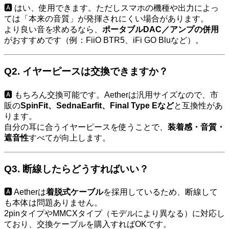
🅰️ はい、使用できます。ただしスマホの機種や出力によっ
ては「本来の音質」が発揮されにくい場合があります。
より良い音を求めるなら、
ポータブルDAC／アンプの併用
がおすすめです（例：FiiO BTR5、iFi GO Bluなど）。
Q2.
イヤーピースは交換できますか？
🅰️ もちろん交換可能です。Aetherは汎用サイズなので、市
販の
SpinFit、SednaEarfit、Final Type Eなど
と互換性があ
ります。
自分の耳に合うイヤーピースを使うことで、
装着感・音質・
遮音性
すべてが向上します。
Q3.
断線したらどうすればいい？
🅰️ Aetherは
着脱式ケーブル
を採用しているため、断線して
も本体は問題ありません。
2pinタイプやMMCXタイプ（モデルにより異なる）に対応し
ており、交換ケーブルを購入すればOKです。