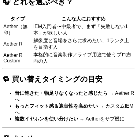
🎧 どれを選ぶべき？
タイプ
こんな人におすすめ
Aether（無
IEM入門者〜中級者で、まず「失敗しない1
印）
本」が欲しい人
解像度と音場をさらに求めたい、1ランク上
Aether R
を目指す人
本格的に音楽制作／ライブ用途で使うプロ志
Aether R
Custom
向の人
🔁 買い替えタイミングの目安
音に飽きた・物足りなくなったと感じたら
→ Aether R
へ
もっとフィット感＆遮音性を高めたい
→ カスタムIEM
へ
複数イヤホンを使い分けたい
→ Aetherをサブ機に