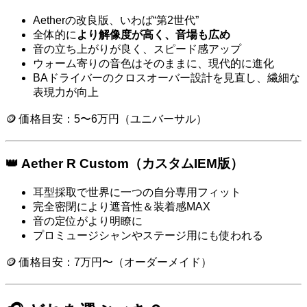
Aetherの改良版、いわば“第2世代”
全体的に
より解像度が高く、音場も広め
音の立ち上がりが良く、スピード感アップ
ウォーム寄りの音色はそのままに、現代的に進化
BAドライバーのクロスオーバー設計を見直し、繊細な
表現力が向上
🪙 価格目安：5〜6万円（ユニバーサル）
👑 Aether R Custom（カスタムIEM版）
耳型採取で世界に一つの自分専用フィット
完全密閉により遮音性＆装着感MAX
音の定位がより明瞭に
プロミュージシャンやステージ用にも使われる
🪙 価格目安：7万円〜（オーダーメイド）