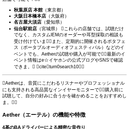
秋葉原店 本館
（東京都）
大阪日本橋本店
（大阪府）
名古屋大須店
（愛知県）
仙台駅前店
（宮城県） これらの店舗では、試聴だけ
でなく、カスタムIEMのオーダーや耳型採取の相談も
受け付けていままた、定期的に開催されるポタフェ
ス（ポータブルオーディオフェスティバル）などのイ
ベントでも、Aetherの試聴や購入が可能で最新のイ
ベント情報はe☆イヤホンの公式ブログやSNSで確認
できま。 citeturn0search10
Aetherは、音質にこだわるリスナーやプロフェッショナル
にも支持される高品質なインイヤーモニターで購入前に
試聴して、自分の好みに合うかを確かめることをおすすめし
ま。
Aether（エーテル）の機能や特徴
4基のBAドライバーによる精密な音作り