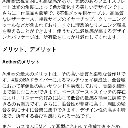
Aetherは視覚的にも高級感があり、光沢のあるフェイスプレ
ートは光の角度によって色が変化する美しいデザインです。
さらに、付属品も豪華で、8芯銀メッキ銅ケーブル、高品質
なレザーケース、複数サイズのイヤーチップ、クリーニング
ツールなどが含まれており、すぐに理想的なリスニング環境
を整えることができます。使うたびに満足感が高まるデザイ
ンとパッケージは、所有欲をしっかり満たしてくれます。
メリット、デメリット
Aetherのメリット
Aetherの最大のメリットは、その高い音質と柔軟な音作りで
す。4基のBAドライバーによるマルチウェイ構成は、全音域
において解像度の高いサウンドを実現しており、音楽を細部
まで楽しむことができます。ベースブーストスイッチの存在
により、リスナーの好みに応じて低音の量感を簡単に調整で
きるのも魅力です。さらに、遮音性が非常に高く、周囲の騒
音を気にせずに音楽に集中できます。デザイン性の高さも特
徴で、所有する喜びを感じられる一品です。
また、カスタムIEMとして耳型に合わせて作成できるため、