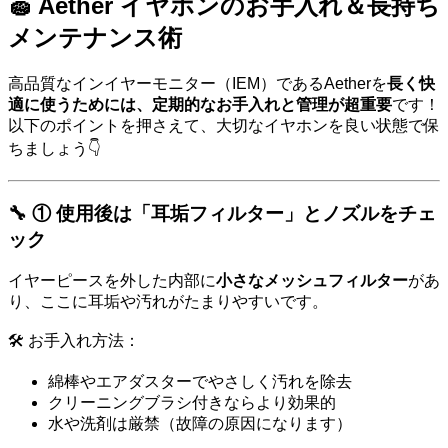
🧽 Aether イヤホンのお手入れ＆長持ち
メンテナンス術
高品質なインイヤーモニター（IEM）であるAetherを
長く快
適に使うためには、定期的なお手入れと管理が超重要
です！
以下のポイントを押さえて、大切なイヤホンを良い状態で保
ちましょう👇
🔧 ① 使用後は「耳垢フィルター」とノズルをチェ
ック
イヤーピースを外した内部に
小さなメッシュフィルター
があ
り、ここに耳垢や汚れがたまりやすいです。
🛠 お手入れ方法：
綿棒やエアダスターでやさしく汚れを除去
クリーニングブラシ付きならより効果的
水や洗剤は厳禁（故障の原因になります）