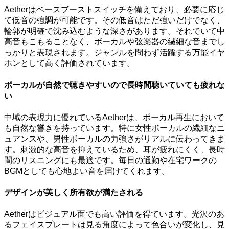
Aetherはベースブーストスイッチを備えており、必要に応じ
て低音の強調が可能です。その低音はただ強いだけでなく、
輪郭が明確で沈み込むような深さがあります。それでいて中
高音もこもることなく、ボーカルや弦楽器の繊細な音までし
っかりと表現されます。ジャンルを問わず活躍する万能イヤ
ホンとして高く評価されています。
ボーカルが自然で聴きやすいので長時間聴いていても疲れな
い
中域の表現力に優れているAetherは、ボーカル再生において
も自然な響きを持っています。特に女性ボーカルの繊細なニ
ュアンスや、男性ボーカルの力強さがリアルに伝わってきま
す。刺激的な高音を抑えているため、耳が疲れにくく、長時
間のリスニングにも最適です。毎日の通勤や在宅ワークの
BGMとしても心地よい音を届けてくれます。
デザインが美しく所有欲が満たされる
Aetherはビジュアル面でも高い評価を得ています。光沢のあ
るフェイスプレートは見る角度によって色合いが変化し、見