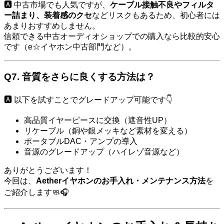
🅰️ 中古市場でも人気ですが、
ケーブル接触不良やフィルタ
ー詰まり、装着感のクセ
などリスクもあるため、初心者には
あまりおすすめしません。
信頼できる中古オーディオショップでの購入なら比較的安心
です（e☆イヤホン中古部門など）。
Q7.
音質をさらに良くする方法は？
🅰️ 以下を試すことでグレードアップ可能です👇
高品質イヤーピースに交換（遮音性UP）
リケーブル（銅や銀メッキなど素材を変える）
ポータブルDAC・アンプの導入
音源のグレードアップ（ハイレゾ音源など）
ありがとうございます！
今回は、
Aetherイヤホンのお手入れ・メンテナンス方法
を
ご紹介します🧼🎧