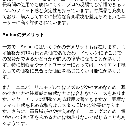
長時間の使用でも疲れにくく、プロの現場でも活躍できるレ
ベルのフィット感と安定性を持っています。付属品も充実し
ており、購入してすぐに快適な音楽環境を整えられる点もユ
ーザーに高く評価されています。
Aetherのデメリット
一方で、Aetherにはいくつかのデメリットも存在します。ま
ず価格が約10万円と高価であるため、イヤホンにそこまで
の投資ができるかどうかが購入の障壁になることがありま
す。特に初心者やライトユーザーにとっては、ハイエンド機
としての価格に見合った価値を感じにくい可能性がありま
す。
また、ユニバーサルモデルではノズルがやや太めなため、耳
の小さい方や装着感に敏感な方には合わないケースもありま
す。イヤーチップの調整である程度改善できますが、完璧な
フィット感を求める場合はカスタムIEM化が必要になりま
す。さらに、高音域がやや控えめなチューニングのため、煌
びやかで鋭い音を求める方には物足りないと感じることもあ
るようです。