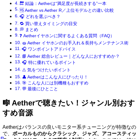
🔚 結論：Aetherは“満足度が長続きする”一本
🆚 Aether vs Aether R／上位モデルとの違い比較
🎧 どれを選ぶべき？
🔁 買い替えタイミングの目安
💭 まとめ
❓ Aetherイヤホンに関するよくある質問（FAQ）
🧽 Aether イヤホンのお手入れ＆長持ちメンテナンス術
🎧 ワンポイントアドバイス
📘 Aether 総合レビュー｜どんな人におすすめか？
🎧 特に優れているポイント
⚠️ 気をつけたいポイント
👤 Aetherはこんな人にぴったり！
🎯 こんな人には別機種もおすすめ
💬 最後にひとこと
🎼 Aetherで聴きたい！ジャンル別おす
すめ音源
Aetherはバランスの良いモニター系チューニングが特徴なの
で、
ボーカルものからクラシック、ジャズ、アコースティッ