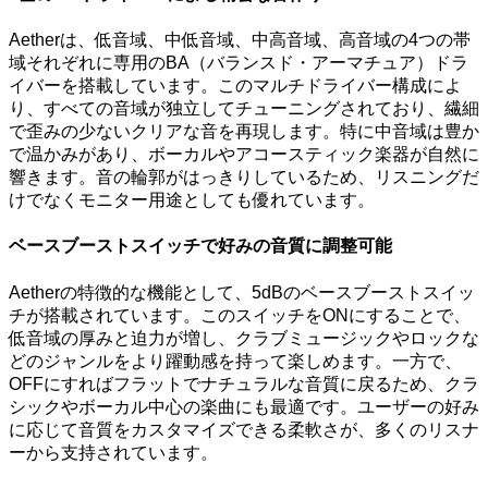
Aetherは、低音域、中低音域、中高音域、高音域の4つの帯
域それぞれに専用のBA（バランスド・アーマチュア）ドラ
イバーを搭載しています。このマルチドライバー構成によ
り、すべての音域が独立してチューニングされており、繊細
で歪みの少ないクリアな音を再現します。特に中音域は豊か
で温かみがあり、ボーカルやアコースティック楽器が自然に
響きます。音の輪郭がはっきりしているため、リスニングだ
けでなくモニター用途としても優れています。
ベースブーストスイッチで好みの音質に調整可能
Aetherの特徴的な機能として、5dBのベースブーストスイッ
チが搭載されています。このスイッチをONにすることで、
低音域の厚みと迫力が増し、クラブミュージックやロックな
どのジャンルをより躍動感を持って楽しめます。一方で、
OFFにすればフラットでナチュラルな音質に戻るため、クラ
シックやボーカル中心の楽曲にも最適です。ユーザーの好み
に応じて音質をカスタマイズできる柔軟さが、多くのリスナ
ーから支持されています。