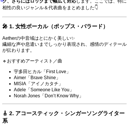
ク、さらにはロックまで幅広く対応
します。ここでは、特に
相性の良いジャンル＆代表曲をまとめました👇
🎤 1. 女性ボーカル（ポップス・バラード）
Aetherの中音域はとにかく美しい✨
繊細な声や息遣いまでしっかり表現され、感情のディテール
が伝わります。
🔹おすすめアーティスト／曲
宇多田ヒカル「First Love」
Aimer「Brave Shine」
MISIA「アイノカタチ」
Adele「Someone Like You」
Norah Jones「Don’t Know Why」
🎸 2. アコースティック・シンガーソングライター
系