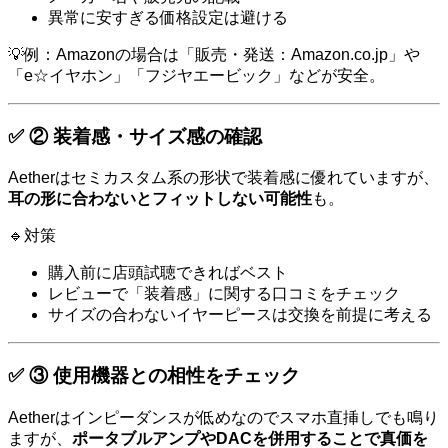
異常に安すぎる価格設定は避ける
💡例：Amazonの場合は「販売・発送：Amazon.co.jp」や
「e☆イヤホン」「フジヤエービック」などが安全。
✅ ② 装着感・サイズ感の確認
Aetherはセミカスタム系の形状で装着感に優れていますが、
耳の形に合わないとフィットしない可能性
も。
🔹対策
購入前に店頭試聴できればベスト
レビューで「装着感」に関する口コミをチェック
サイズの合わないイヤーピースは交換を前提に考える
✅ ③ 使用機器との相性をチェック
Aetherはインピーダンスが低めなのでスマホ直挿しでも鳴り
ますが、
ポータブルアンプやDACを併用することで真価を