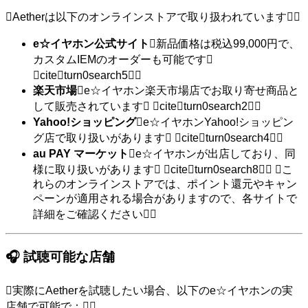
Aetherは以下のオンラインストアで取り扱われています
e☆イヤホン公式サイト
新品価格は税込99,000円で、
カスタムIEMのオーダーも可能です
citeturn0search5
楽天市場
e☆イヤホン楽天市場店でお取り寄せ商品と
して販売されています citeturn0search2
Yahoo!ショッピング
e☆イヤホンYahoo!ショッピン
グ店で取り扱いがあります citeturn0search4
au PAY マーケット
e☆イヤホンが出店しており、同
様に取り扱いがあります citeturn0search8 こ
れらのオンラインストアでは、ポイント還元やキャン
ペーンが適用される場合がありますので、各サイトで
詳細をご確認ください
🎧 試聴可能な店舗
実際にAetherを試聴したい場合、以下のe☆イヤホンの実
店舗で可能で：