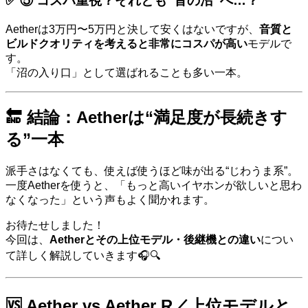
✅ ⑤ コスパ重視？それとも“音の沼”へ…？
Aetherは3万円〜5万円と決して安くはないですが、
音質と
ビルドクオリティを考えると非常にコスパが高い
モデルで
す。
「沼の入り口」として選ばれることも多い一本。
🔚 結論：Aetherは“満足度が長続きす
る”一本
派手さはなくても、使えば使うほど味が出る“じわうま系”。
一度Aetherを使うと、「もっと高いイヤホンが欲しいと思わ
なくなった」という声もよく聞かれます。
お待たせしました！
今回は、
Aetherとその上位モデル・後継機との違い
につい
て詳しく解説していきます🎧🔍
🆚 Aether vs Aether R／上位モデルと