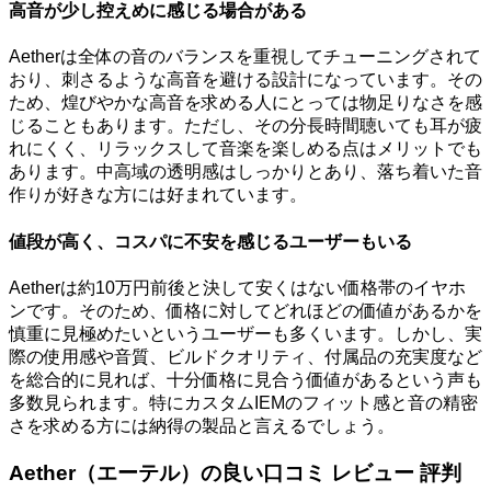
高音が少し控えめに感じる場合がある
Aetherは全体の音のバランスを重視してチューニングされて
おり、刺さるような高音を避ける設計になっています。その
ため、煌びやかな高音を求める人にとっては物足りなさを感
じることもあります。ただし、その分長時間聴いても耳が疲
れにくく、リラックスして音楽を楽しめる点はメリットでも
あります。中高域の透明感はしっかりとあり、落ち着いた音
作りが好きな方には好まれています。
値段が高く、コスパに不安を感じるユーザーもいる
Aetherは約10万円前後と決して安くはない価格帯のイヤホ
ンです。そのため、価格に対してどれほどの価値があるかを
慎重に見極めたいというユーザーも多くいます。しかし、実
際の使用感や音質、ビルドクオリティ、付属品の充実度など
を総合的に見れば、十分価格に見合う価値があるという声も
多数見られます。特にカスタムIEMのフィット感と音の精密
さを求める方には納得の製品と言えるでしょう。
Aether（エーテル）の良い口コミ レビュー 評判