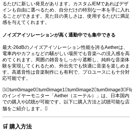
るたびに新しい発見があります。カスタムIEMであればデザ
インも自由に選べるため、自分だけの特別な一本を手に入れ
ることができます。見た目の美しさは、使用するたびに満足
感を与えてくれます。
ノイズアイソレーションが高く通勤中でも集中できる
最大-26dBのノイズアイソレーション性能を誇るAetherは、
電車内やカフェなどの騒がしい場所でも音楽への没入感を高
めてくれます。周囲の雑音をしっかり遮断し、純粋な音楽体
験を実現してくれるため、外出先でも快適に音楽を楽しめま
す。高遮音性は音楽制作にも有利で、プロユースにも十分対
応可能です。
iturn0image0turn0image1turn0image2turn0image3Fli
のインイヤーモニター「Aether（エーテル）」は、日本国内
での購入や試聴が可能です。以下に購入方法と試聴可能な店
舗をご紹介します。
🛒 購入方法