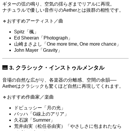
ギターの弦の鳴り、空気の揺らぎまでリアルに再現。
ナチュラルで優しい音作りのAetherとは抜群の相性です。
🔹おすすめアーティスト／曲
Spitz「楓」
Ed Sheeran「Photograph」
山崎まさよし「One more time, One more chance」
John Mayer「Gravity」
🎹 3. クラシック・インストゥルメンタル
音場の自然な広がり、各楽器の分離感、空間の余韻──
Aetherはクラシックも驚くほど自然に再現してくれます。
🔹おすすめ作曲家／楽曲
ドビュッシー「月の光」
バッハ「G線上のアリア」
久石譲「Summer」
荒井由実（松任谷由実）「やさしさに包まれたなら