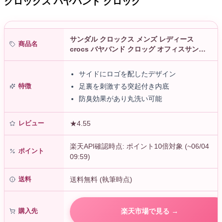
クロックス バヤバンド クロッグ
サンダル クロックス メンズ レディース
商品名
crocs バヤバンド クロッグ オフィスサンダ
ル ルームシューズ 軽量 クッション性 幅広 柔
軟性 フィット感 ベス…
サイドにロゴを配したデザイン
特徴
足裏を刺激する突起付き内底
防臭効果があり丸洗い可能
レビュー
★4.55
楽天API確認時点: ポイント10倍対象 (~06/04
ポイント
09:59)
送料
送料無料 (執筆時点)
購入先
楽天市場で見る →