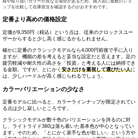
格や取り扱いカラーが異なる場合があるため、購入前に複数のショ
ップを比較して在庫状況を確認するのがおすすめです。
定番より高めの価格設定
定価が9,350円（税込）という点は、従来のクロックスユー
ザーからすると少し高く感じるかもしれません。
確かに定番のクラシックモデルなら4,000円前後で手に入り
ますが、機能の差を考えると妥当な設定だと言えます。足の
疲労軽減や耐久性の高さを「投資」と考える人には納得でき
る金額。ですが、とにかく
安さだけを重視して選びたい人
に
は、少しハードルが高く感じられるでしょう。
カラーバリエーションの少なさ
定番モデルに比べると、カラーラインナップが限定されてい
る点は少し寂しいところです。
クラシックモデルが数十色のバリエーションを誇るのに対
し、ライトライド360は落ち着いた基本色が中心となってい
ます。そのため、「とにかく派手な色が欲しい」という方や