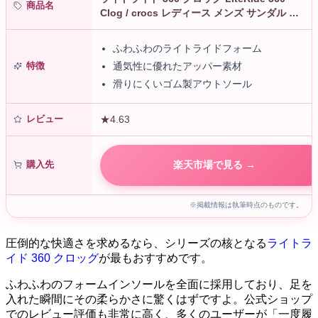
商品名
Clog / crocs レディース メンズ サンダル 定
番 #204592 | オフィス 黒 ブラッ…
ふわふわのライトライドフォーム
特徴
通気性に優れたアッパー素材
滑りにくいゴム製アウトソール
レビュー
★4.63
購入先
楽天市場で見る →
※掲載情報は執筆時点のものです。
圧倒的な快適さを求めるなら、シリーズの核となる
ライトラ
イド 360 クロッグ
が最もおすすめです。
ふわふわのフォームインソールを全面に採用しており、足を
入れた瞬間にその柔らかさに驚くはずですよ。公式ショップ
でのレビュー評価も非常に高く、多くのユーザーが「一度履