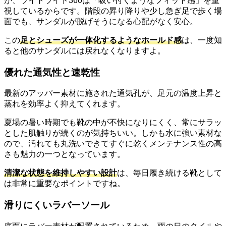
が、ライトライド360は「吸い付くようなフィット感」を重
視しているからです。階段の昇り降りや少し急ぎ足で歩く場
面でも、サンダルが脱げそうになる心配がなく安心。
この
足とシューズが一体化するようなホールド感
は、一度知
ると他のサンダルには戻れなくなりますよ。
優れた通気性と速乾性
最新のアッパー素材に施された通気孔が、足元の温度上昇と
蒸れを効率よく抑えてくれます。
夏場の暑い時期でも靴の中が不快になりにくく、常にサラッ
とした肌触りが続くのが気持ちいい。しかも水に強い素材な
ので、汚れても丸洗いできてすぐに乾くメンテナンス性の高
さも魅力の一つとなっています。
清潔な状態を維持しやすい設計
は、毎日履き続ける靴として
は非常に重要なポイントですね。
滑りにくいラバーソール