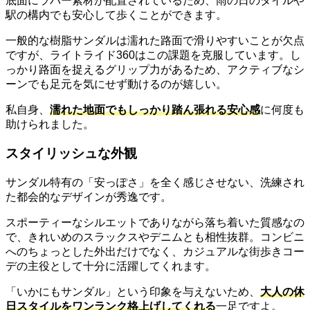
底面にラバー素材が配置されているため、雨の日のタイルや
駅の構内でも安心して歩くことができます。
一般的な樹脂サンダルは濡れた路面で滑りやすいことが欠点
ですが、ライトライド360はこの課題を克服しています。し
っかり路面を捉えるグリップ力があるため、アクティブなシ
ーンでも足元を気にせず動けるのが嬉しい。
私自身、
濡れた地面でもしっかり踏ん張れる安心感
に何度も
助けられました。
スタイリッシュな外観
サンダル特有の「安っぽさ」を全く感じさせない、洗練され
た都会的なデザインが秀逸です。
スポーティーなシルエットでありながら落ち着いた質感なの
で、きれいめのスラックスやデニムとも相性抜群。コンビニ
へのちょっとした外出だけでなく、カジュアルな街歩きコー
デの主役として十分に活躍してくれます。
「いかにもサンダル」という印象を与えないため、
大人の休
日スタイルをワンランク格上げしてくれる
一足ですよ。