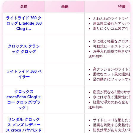
名前
画像
特徴
ライトライド 360 ク
ふわふわのライトライド
ロッグ LiteRide 360
通気性に優れたアッパー
Clog /…
滑りにくいゴム製アウト
水に強く軽量なクロスラ
クロックス クラシ
可動式ヒールストラップ
ック クロッグ
お手入れ簡単で乾きやす
送料無料
高クッションのライトラ
ライトライド 360 ペ
柔軟なニット風の通気孔
イサー
足の動きにフィットする
クロックス
密度が異なる2層のサポ
crocsEcho Clog/エ
水はけが良く通気性に優
コー クロッグ/ブラ
軽量で浮力のある全モー
送料無料
ック｜
サンダル クロック
サイドにロゴを配したデ
ス メンズ レディー
足裏を刺激する突起付き
ス crocs バヤバンド
防臭効果があり丸洗い可