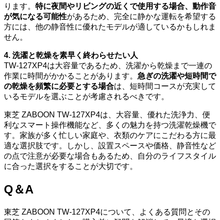
ります。
特に夜間やリビングの近くで使用する場合、動作音
が気になる可能性
があるため、完全に静かな運転を希望する
方には、他の静音性に優れたモデルが適しているかもしれま
せん。
4. 洗濯と乾燥を素早く終わらせたい人
TW-127XP4は大容量であるため、洗濯から乾燥まで一連の
作業に時間がかかることがあります。
急ぎの洗濯や短時間で
の乾燥を頻繁に必要とする場合
は、短時間コースが充実して
いるモデルを選ぶことが考慮されるべきです。
東芝 ZABOON TW-127XP4は、大容量、優れた洗浄力、便
利なスマート操作機能など、多くの魅力を持つ洗濯乾燥機で
す。家族が多く忙しい家庭や、衣類のケアにこだわる方に最
適な選択肢です。しかし、設置スペースや価格、静音性など
の点で注意が必要な場合もあるため、自分のライフスタイル
に合った選択をすることが大切です。
Q＆A
東芝 ZABOON TW-127XP4について、よくある質問とその