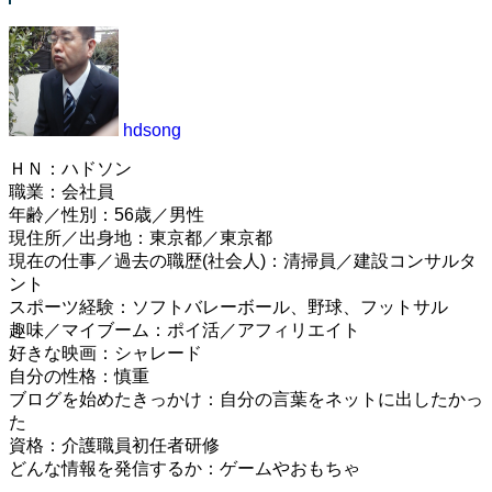
hdsong
ＨＮ：ハドソン
職業：会社員
年齢／性別：56歳／男性
現住所／出身地：東京都／東京都
現在の仕事／過去の職歴(社会人)：清掃員／建設コンサルタ
ント
スポーツ経験：ソフトバレーボール、野球、フットサル
趣味／マイブーム：ポイ活／アフィリエイト
好きな映画：シャレード
自分の性格：慎重
ブログを始めたきっかけ：自分の言葉をネットに出したかっ
た
資格：介護職員初任者研修
どんな情報を発信するか：ゲームやおもちゃ