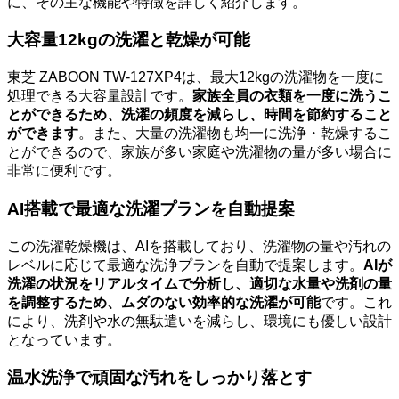
に、その主な機能や特徴を詳しく紹介します。
大容量12kgの洗濯と乾燥が可能
東芝 ZABOON TW-127XP4は、最大12kgの洗濯物を一度に
処理できる大容量設計です。
家族全員の衣類を一度に洗うこ
とができるため、洗濯の頻度を減らし、時間を節約すること
ができます
。また、大量の洗濯物も均一に洗浄・乾燥するこ
とができるので、家族が多い家庭や洗濯物の量が多い場合に
非常に便利です。
AI搭載で最適な洗濯プランを自動提案
この洗濯乾燥機は、AIを搭載しており、洗濯物の量や汚れの
レベルに応じて最適な洗浄プランを自動で提案します。
AIが
洗濯の状況をリアルタイムで分析し、適切な水量や洗剤の量
を調整するため、ムダのない効率的な洗濯が可能
です。これ
により、洗剤や水の無駄遣いを減らし、環境にも優しい設計
となっています。
温水洗浄で頑固な汚れをしっかり落とす