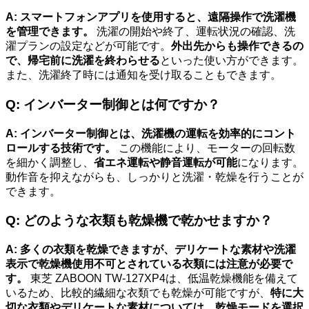
A: スマートフォンアプリを使用すると、遠隔操作で洗濯機
を管理できます。
洗濯の開始や終了、運転状況の確認、洗
濯プランの設定などが可能です。
外出先からも操作できるの
で、帰宅前に洗濯を終わらせる
といった使い方ができます。
また、洗濯終了時には通知を受け取ることもできます。
Q: インバーター制御とは何ですか？
A: インバーター制御とは、洗濯機の運転を効率的にコント
ロールする技術です。
この機能により、モーターの回転数
を細かく調整し、
省エネ運転や静音運転が可能
になります。
動作音を抑えながらも、しっかりと洗濯・乾燥を行うことが
できます。
Q: どのような衣類も乾燥機で乾かせますか？
A: 多くの衣類を乾燥できますが、デリケートな素材や洗濯
表示で乾燥機使用不可とされている衣類には注意が必要で
す。
東芝 ZABOON TW-127XP4は、低温乾燥機能を備えて
いるため、比較的繊細な衣類でも乾燥が可能ですが、
特に大
切な衣類やデリケートな素材については、乾燥モードを選択