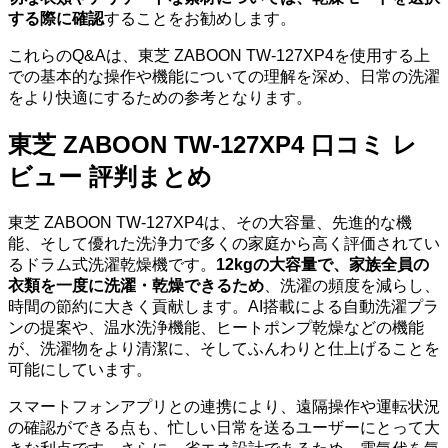
する際に確認
することをお勧めします。
これらのQ&Aは、東芝 ZABOON TW-127XP4を使用する上
での基本的な操作や機能についての理解を深め、日常の洗濯
をより快適にするための参考となります。
東芝 ZABOON TW-127XP4 口コミ レ
ビュー 評判まとめ
東芝 ZABOON TW-127XP4は、その大容量、先進的な機
能、そして優れた洗浄力で多くの家庭から高く評価されてい
るドラム式洗濯乾燥機です。
12kgの大容量で、家族全員の
衣類を一度に洗濯・乾燥できるため
、洗濯の頻度を減らし、
時間の節約に大きく貢献します。AI搭載による自動洗濯プラ
ンの提案や、温水洗浄機能、ヒートポンプ乾燥などの機能
が、洗濯物をより清潔に、そしてふんわりと仕上げることを
可能にしています。
スマートフォンアプリとの連携により、遠隔操作や運転状況
の確認ができる点も、忙しい日常を送るユーザーにとって大