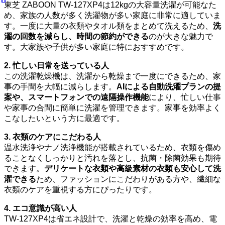
東芝 ZABOON TW-127XP4は12kgの大容量洗濯が可能なた
め、家族の人数が多く洗濯物が多い家庭に非常に適していま
す。一度に大量の衣類やタオル類をまとめて洗えるため、
洗
濯の回数を減らし、時間の節約ができる
のが大きな魅力で
す。大家族や子供が多い家庭に特におすすめです。
2. 忙しい日常を送っている人
この洗濯乾燥機は、洗濯から乾燥まで一度にできるため、家
事の手間を大幅に減らします。
AIによる自動洗濯プランの提
案や、スマートフォンでの遠隔操作機能
により、忙しい仕事
や家事の合間に簡単に洗濯を管理できます。家事を効率よく
こなしたいという方に最適です。
3. 衣類のケアにこだわる人
温水洗浄やナノ洗浄機能が搭載されているため、衣類を傷め
ることなくしっかりと汚れを落とし、抗菌・除菌効果も期待
できます。
デリケートな衣類や高級素材の衣類も安心して洗
濯できる
ため、ファッションにこだわりがある方や、繊細な
衣類のケアを重視する方にぴったりです。
4. エコ意識が高い人
TW-127XP4は省エネ設計で、洗濯と乾燥の効率を高め、電