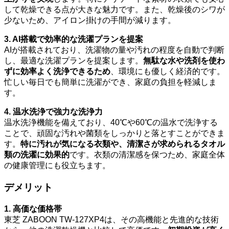
して乾燥できる点が大きな魅力です。また、乾燥後のシワが
少ないため、アイロン掛けの手間が減ります。
3. AI搭載で効率的な洗濯プランを提案
AIが搭載されており、洗濯物の量や汚れの程度を自動で判断
し、最適な洗濯プランを提案します。
無駄な水や洗剤を使わ
ずに効率よく洗浄できるため
、環境にも優しく経済的です。
忙しい毎日でも簡単に洗濯ができ、家庭の負担を軽減しま
す。
4. 温水洗浄で強力な洗浄力
温水洗浄機能を備えており、40℃や60℃の温水で洗浄する
ことで、頑固な汚れや菌類をしっかりと落とすことができま
す。
特に汚れが気になる衣類や、清潔さが求められるタオル
類の洗濯に効果的
です。衣類の清潔感を保つため、家庭全体
の健康管理にも役立ちます。
デメリット
1. 高価な価格帯
東芝 ZABOON TW-127XP4は、その高機能と先進的な技術