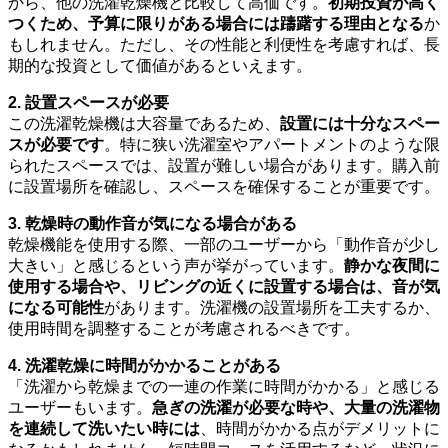
から、他の洗濯乾燥機と比較して高価です。
初期投資が高く
つくため、予算に限りがある場合には躊躇する理由となる
か
もしれません。ただし、その性能と利便性を考慮すれば、長
期的な投資として価値があるといえます。
2. 設置スペースが必要
この洗濯乾燥機は大容量であるため、
設置には十分なスペー
スが必要です
。特に狭い洗濯室やアパートメントのような限
られたスペースでは、設置が難しい場合があります。購入前
に設置場所を確認し、スペースを確保することが重要です。
3. 乾燥時の動作音が気になる場合がある
乾燥機能を使用する際、一部のユーザーから「動作音が少し
大きい」と感じるという声が挙がっています。
静かな夜間に
使用する場合や、リビングの近くに設置する場合は、音が気
になる可能性
があります。洗濯機の設置場所を工夫するか、
使用時間を調整することが考慮されるべきです。
4. 洗濯乾燥に時間がかかることがある
「洗濯から乾燥までの一連の作業に時間がかかる」と感じる
ユーザーもいます。
急ぎの洗濯が必要な時や、大量の洗濯物
を連続して洗いたい時には
、時間がかかる点がデメリットに