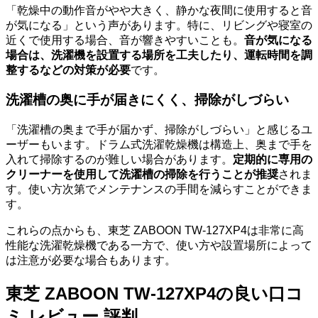
「乾燥中の動作音がやや大きく、静かな夜間に使用すると音
が気になる」という声があります。特に、リビングや寝室の
近くで使用する場合、音が響きやすいことも。
音が気になる
場合は、洗濯機を設置する場所を工夫したり、運転時間を調
整するなどの対策が必要
です。
洗濯槽の奥に手が届きにくく、掃除がしづらい
「洗濯槽の奥まで手が届かず、掃除がしづらい」と感じるユ
ーザーもいます。ドラム式洗濯乾燥機は構造上、奥まで手を
入れて掃除するのが難しい場合があります。
定期的に専用の
クリーナーを使用して洗濯槽の掃除を行うことが推奨
されま
す。使い方次第でメンテナンスの手間を減らすことができま
す。
これらの点からも、東芝 ZABOON TW-127XP4は非常に高
性能な洗濯乾燥機である一方で、使い方や設置場所によって
は注意が必要な場合もあります。
東芝 ZABOON TW-127XP4の良い口コ
ミ レビュー 評判