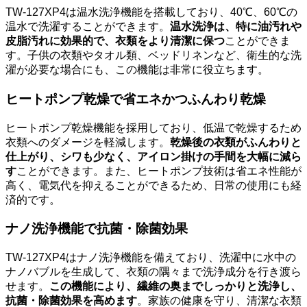
TW-127XP4は温水洗浄機能を搭載しており、40℃、60℃の
温水で洗濯することができます。
温水洗浄は、特に油汚れや
皮脂汚れに効果的で、衣類をより清潔に保つ
ことができま
す。子供の衣類やタオル類、ベッドリネンなど、衛生的な洗
濯が必要な場合にも、この機能は非常に役立ちます。
ヒートポンプ乾燥で省エネかつふんわり乾燥
ヒートポンプ乾燥機能を採用しており、低温で乾燥するため
衣類へのダメージを軽減します。
乾燥後の衣類がふんわりと
仕上がり、シワも少なく、アイロン掛けの手間を大幅に減ら
す
ことができます。また、ヒートポンプ技術は省エネ性能が
高く、電気代を抑えることができるため、日常の使用にも経
済的です。
ナノ洗浄機能で抗菌・除菌効果
TW-127XP4はナノ洗浄機能を備えており、洗濯中に水中の
ナノバブルを生成して、衣類の隅々まで洗浄成分を行き渡ら
せます。
この機能により、繊維の奥までしっかりと洗浄し、
抗菌・除菌効果を高めます
。家族の健康を守り、清潔な衣類