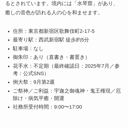
るとされています。境内には「水琴窟」があり、
癒しの音色が訪れる人の心を和ませます。
住所：東京都新宿区歌舞伎町2-17-5
最寄り駅：西武新宿駅 徒歩約5分
駐車場：なし
御朱印：あり（直書き・書置き）
花手水：不定期（最終確認日：2025年7月／参
考：公式SNS）
例大祭：9月第2週
ご祭神／ご利益：宇迦之御魂神・鬼王権現／厄
除け・病気平癒・開運
社務所受付時間：9:00〜17:00