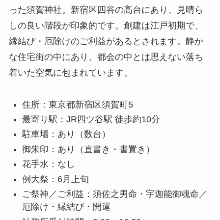
った須賀神社。新宿区四谷の高台にあり、見晴ら
しの良い階段が印象的です。創建は江戸初期で、
縁結び・厄除けのご利益があるとされます。静か
な住宅街の中にあり、都会の中とは思えない落ち
着いた空気に包まれています。
住所：東京都新宿区須賀町5
最寄り駅：JR四ツ谷駅 徒歩約10分
駐車場：あり（数台）
御朱印：あり（直書き・書置き）
花手水：なし
例大祭：6月上旬
ご祭神／ご利益：須佐之男命・宇迦能御魂命／
厄除け・縁結び・開運