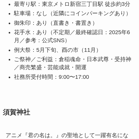
最寄り駅：東京メトロ新宿三丁目駅 徒歩約3分
駐車場：なし（近隣にコインパーキングあり）
御朱印：あり（直書き・書置き）
花手水：あり（不定期／最終確認日：2025年6
月／参考：公式SNS）
例大祭：5月下旬、酉の市（11月）
ご祭神／ご利益：倉稲魂命・日本武尊・受持神
／商売繁盛・芸能成就・開運
社務所受付時間：9:00〜17:00
須賀神社
アニメ『君の名は。』の聖地として一躍有名にな