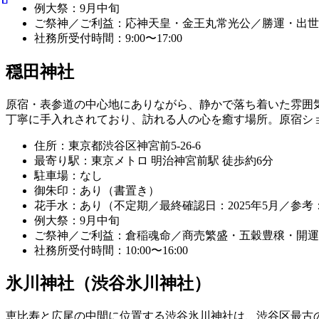
例大祭：9月中旬
ご祭神／ご利益：応神天皇・金王丸常光公／勝運・出世
社務所受付時間：9:00〜17:00
穏田神社
原宿・表参道の中心地にありながら、静かで落ち着いた雰囲
丁寧に手入れされており、訪れる人の心を癒す場所。原宿シ
住所：東京都渋谷区神宮前5-26-6
最寄り駅：東京メトロ 明治神宮前駅 徒歩約6分
駐車場：なし
御朱印：あり（書置き）
花手水：あり（不定期／最終確認日：2025年5月／参考
例大祭：9月中旬
ご祭神／ご利益：倉稲魂命／商売繁盛・五穀豊穣・開運
社務所受付時間：10:00〜16:00
氷川神社（渋谷氷川神社）
恵比寿と広尾の中間に位置する渋谷氷川神社は、渋谷区最古の