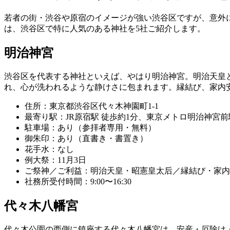
若者の街・渋谷や原宿のイメージが強い渋谷区ですが、意外
は、渋谷区で特に人気のある神社を5社ご紹介します。
明治神宮
渋谷区を代表する神社といえば、やはり明治神宮。明治天皇
れ、心が洗われるような静けさに包まれます。縁結び、家内
住所：東京都渋谷区代々木神園町1-1
最寄り駅：JR原宿駅 徒歩約1分、東京メトロ明治神宮前
駐車場：あり（参拝者専用・無料）
御朱印：あり（直書き・書置き）
花手水：なし
例大祭：11月3日
ご祭神／ご利益：明治天皇・昭憲皇太后／縁結び・家内
社務所受付時間：9:00〜16:30
代々木八幡宮
代々木公園の西側に鎮座する代々木八幡宮は、安産・厄除け