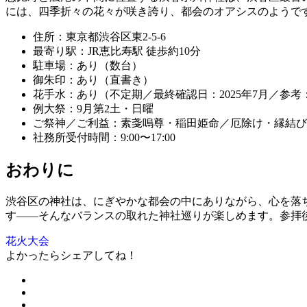
には、四季折々の花々が咲き誇り、都会のオアシスのようで
住所：東京都渋谷区東2-5-6
最寄り駅：JR恵比寿駅 徒歩約10分
駐車場：あり（数台）
御朱印：あり（直書き）
花手水：あり（不定期／最終確認日：2025年7月／参考：公式
例大祭：9月第2土・日曜
ご祭神／ご利益：素戔嗚尊・稲田姫命／厄除け・縁結び
社務所受付時間：9:00〜17:00
おわりに
渋谷区の神社は、にぎやかな都会の中にありながら、心を落
す——そんなバランスの取れた神社巡りが楽しめます。参拝
花火大会
よかったらシェアしてね！