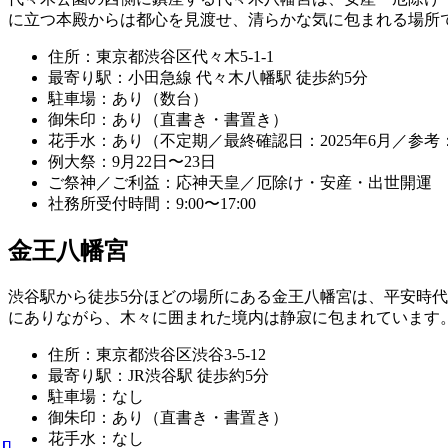
に立つ本殿からは都心を見渡せ、清らかな気に包まれる場所
住所：東京都渋谷区代々木5-1-1
最寄り駅：小田急線 代々木八幡駅 徒歩約5分
駐車場：あり（数台）
御朱印：あり（直書き・書置き）
花手水：あり（不定期／最終確認日：2025年6月／参考：公式
例大祭：9月22日〜23日
ご祭神／ご利益：応神天皇／厄除け・安産・出世開運
社務所受付時間：9:00〜17:00
金王八幡宮
渋谷駅から徒歩5分ほどの場所にある金王八幡宮は、平安時
にありながら、木々に囲まれた境内は静寂に包まれています
住所：東京都渋谷区渋谷3-5-12
最寄り駅：JR渋谷駅 徒歩約5分
駐車場：なし
御朱印：あり（直書き・書置き）
花手水：なし