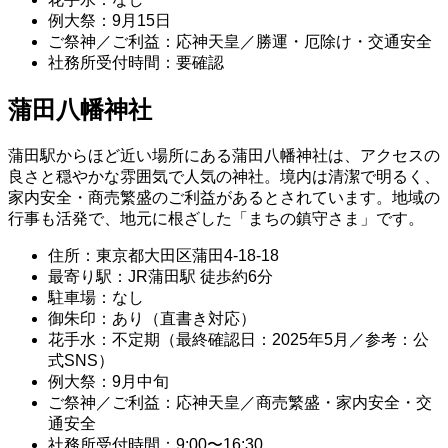
例大祭：9月15日
ご祭神／ご利益：応神天皇／勝運・厄除け・交通安全
社務所受付時間：要確認
蒲田八幡神社
蒲田駅からほど近い場所にある蒲田八幡神社は、アクセスの
良さと穏やかな雰囲気で人気の神社。境内は清潔で明るく、
家内安全・商売繁盛のご利益があるとされています。地域の
行事も活発で、地元に根ざした「まちの鎮守さま」です。
住所：東京都大田区蒲田4-18-18
最寄り駅：JR蒲田駅 徒歩約6分
駐車場：なし
御朱印：あり（直書き対応）
花手水：不定期（最終確認日：2025年5月／参考：公
式SNS）
例大祭：9月中旬
ご祭神／ご利益：応神天皇／商売繁盛・家内安全・交
通安全
社務所受付時間：9:00〜16:30