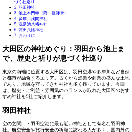
づく社巡り
羽田神社
池上本門寺（附・祖師堂）
多摩川浅間神社
洗足池八幡神社
蒲田八幡神社
おわりに
大田区の神社めぐり：羽田から池上ま
で、歴史と祈りが息づく社巡り
東京の南端に位置する大田区は、羽田空港や多摩川など自然
と都市が融合するエリア。古くから漁業や商業の盛んな土地
であり、地域を守ってきた神社も多く残っています。今回
は、歴史・ご利益・雰囲気のバランスが取れた大田区のおす
すめ神社を5社ご紹介します。
羽田神社
空の玄関口・羽田空港に最も近い神社として有名な羽田神
社。航空安全や旅行安全の祈願に訪れる人が多く、国内外の