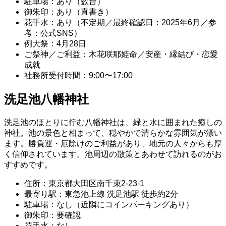
駐車場：あり（数台）
御朱印：あり（直書き）
花手水：あり（不定期／最終確認日：2025年6月／参
考：公式SNS）
例大祭：4月28日
ご祭神／ご利益：木花咲耶姫命／安産・縁結び・恋愛
成就
社務所受付時間：9:00〜17:00
洗足池八幡神社
洗足池のほとりに佇む八幡神社は、緑と水に囲まれた癒しの
神社。池の景色と相まって、穏やかで清らかな雰囲気が漂い
ます。勝負運・厄除けのご利益があり、地元の人々からも厚
く信仰されています。池周辺の散策とあわせて訪れるのがお
すすめです。
住所：東京都大田区南千束2-23-1
最寄り駅：東急池上線 洗足池駅 徒歩約2分
駐車場：なし（近隣にコインパーキングあり）
御朱印：要確認
花手水：なし