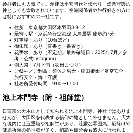
参拝者にも人気です。創建は平安時代と伝わり、漁業守護の
神としても崇敬されています。空港関係者や旅行好きの方に
は特におすすめの一社です。
住所：東京都大田区本羽田3-9-12
最寄り駅：京浜急行空港線 大鳥居駅 徒歩約7分
駐車場：あり（10台ほど）
御朱印：あり（直書き・書置き）
花手水：あり（不定期／最終確認日：2025年7月／参
考：公式Instagram）
例大祭：7月下旬（羽田まつり）
ご祭神／ご利益：須佐之男命・稲田姫命／航空安全・
旅行安全・海上守護
社務所受付時間：9:00〜17:00
池上本門寺（附・祖師堂）
日蓮宗の大本山として知られる池上本門寺。神社ではありま
せんが、大田区を代表する信仰の地として外せません。広大
な境内には五重塔や祖師堂があり、荘厳な雰囲気。厄除けや
健康祈願の参拝者が多く、初詣や節分会も盛大に行われま