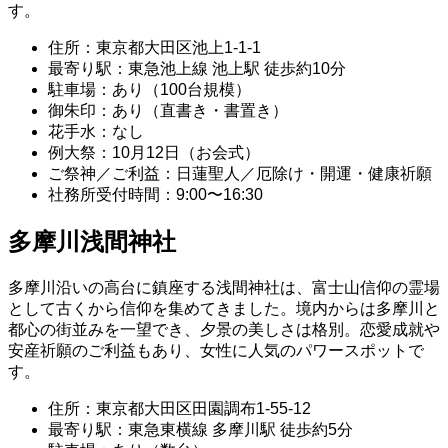
す。
住所：東京都大田区池上1-1-1
最寄り駅：東急池上線 池上駅 徒歩約10分
駐車場：あり（100台規模）
御朱印：あり（直書き・書置き）
花手水：なし
例大祭：10月12日（お会式）
ご祭神／ご利益：日蓮聖人／厄除け・開運・健康祈願
社務所受付時間：9:00〜16:30
多摩川浅間神社
多摩川沿いの高台に鎮座する浅間神社は、富士山信仰の霊場
として古くから信仰を集めてきました。境内からは多摩川と
都心の街並みを一望でき、夕景の美しさは格別。恋愛成就や
安産祈願のご利益もあり、女性に人気のパワースポットで
す。
住所：東京都大田区田園調布1-55-12
最寄り駅：東急東横線 多摩川駅 徒歩約5分