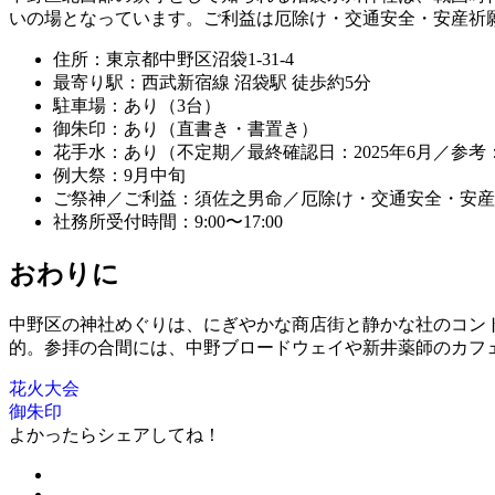
いの場となっています。ご利益は厄除け・交通安全・安産祈
住所：東京都中野区沼袋1-31-4
最寄り駅：西武新宿線 沼袋駅 徒歩約5分
駐車場：あり（3台）
御朱印：あり（直書き・書置き）
花手水：あり（不定期／最終確認日：2025年6月／参考
例大祭：9月中旬
ご祭神／ご利益：須佐之男命／厄除け・交通安全・安産
社務所受付時間：9:00〜17:00
おわりに
中野区の神社めぐりは、にぎやかな商店街と静かな社のコン
的。参拝の合間には、中野ブロードウェイや新井薬師のカフ
花火大会
御朱印
よかったらシェアしてね！