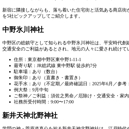
新宿に隣接しながらも、落ち着いた住宅街と活気ある商店街
を5社ピックアップしてご紹介します。
中野氷川神社
中野区の総鎮守として知られる中野氷川神社は、平安時代創
交通安全のご利益があるとされ、地元の人々に愛され続けて
住所：東京都中野区東中野1-11-1
最寄り駅：JR総武線 東中野駅 徒歩約7分
駐車場：あり（数台）
御朱印：あり（直書き・書置き）
花手水：あり（不定期／最終確認日：2025年6月／参考：公式
例大祭：9月中旬
ご祭神／ご利益：須佐之男命／厄除け・交通安全・家内
社務所受付時間：9:00〜17:00
新井天神北野神社
学問の神・菅原道真公を祀る新井天神北野神社は、江戸時代