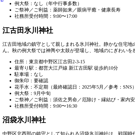
例大祭：なし（年中行事多数）
ご祭神／ご利益：薬師如来／眼病平癒・健康長寿
社務所受付時間：9:00〜17:00
江古田氷川神社
江古田地域の鎮守として親しまれる氷川神社。静かな住宅地
ん。秋の例大祭では神輿や太鼓が登場し、地域のにぎわいを
住所：東京都中野区江古田2-3-15
最寄り駅：都営大江戸線 新江古田駅 徒歩約10分
駐車場：なし
御朱印：要確認
花手水：不定期（最終確認日：2025年5月／参考：SNS
例大祭：9月中旬
ご祭神／ご利益：須佐之男命／厄除け・縁結び・家内安
社務所受付時間：9:00〜16:30
沼袋氷川神社
中野区北西部の鎮守として知られる沼袋氷川神社は、戦国時