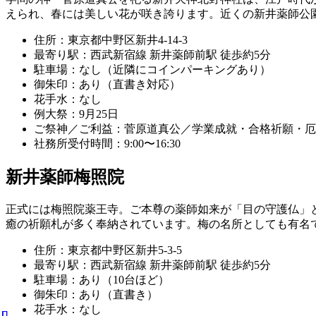
えられ、春には美しい花が咲き誇ります。近くの新井薬師公
住所：東京都中野区新井4-14-3
最寄り駅：西武新宿線 新井薬師前駅 徒歩約5分
駐車場：なし（近隣にコインパーキングあり）
御朱印：あり（直書き対応）
花手水：なし
例大祭：9月25日
ご祭神／ご利益：菅原道真公／学業成就・合格祈願・厄
社務所受付時間：9:00〜16:30
新井薬師梅照院
正式には梅照院薬王寺。ご本尊の薬師如来が「目の守護仏」
癒の祈願札が多く奉納されています。梅の名所としても有名
住所：東京都中野区新井5-3-5
最寄り駅：西武新宿線 新井薬師前駅 徒歩約5分
駐車場：あり（10台ほど）
御朱印：あり（直書き）
花手水：なし