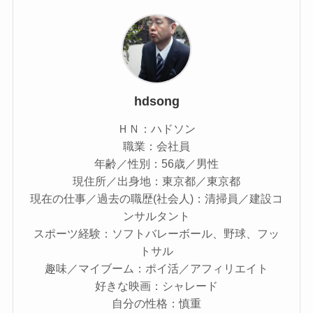
hdsong
ＨＮ：ハドソン
職業：会社員
年齢／性別：56歳／男性
現住所／出身地：東京都／東京都
現在の仕事／過去の職歴(社会人)：清掃員／建設コ
ンサルタント
スポーツ経験：ソフトバレーボール、野球、フッ
トサル
趣味／マイブーム：ポイ活／アフィリエイト
好きな映画：シャレード
自分の性格：慎重