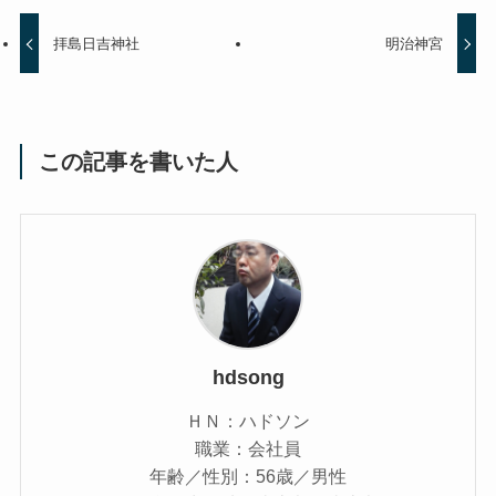
拝島日吉神社
明治神宮
この記事を書いた人
hdsong
ＨＮ：ハドソン
職業：会社員
年齢／性別：56歳／男性