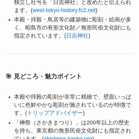
独立し社号を「日吉神社」と改めたと伝えられ
ます。(
west-tokyo-history.fc2.net
)
本殿・拝殿・鳥居等の建築物に彫刻・絵画が多
く、昭島市の有形文化財／無形民俗文化財にも
指定されています。(
日吉神社
)
🎯 見どころ・魅力ポイント
本殿や拝殿の彫刻が非常に精緻で、壁面いっぱ
いに色鮮やかな彫刻が施されているのが特徴で
す。(
トリップアドバイザー
)
「榊祭（さかきまつり）」は200年以上の歴史
を持ち、東京都の無形民俗文化財にも指定され
ています。(
akishima-kanko.org
)