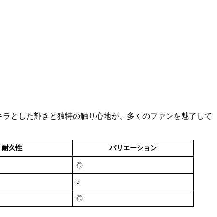
キラとした輝きと独特の触り心地が、多くのファンを魅了して
耐久性
バリエーション
◎
○
◎