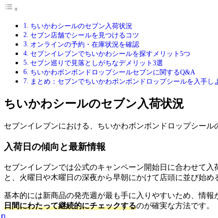
ちいかわシールのセブン入荷状況
セブン店舗でシールを見つけるコツ
オンラインの予約・在庫状況を確認
セブンイレブンでちいかわシールを探すメリット5つ
セブン巡りで見落としがちなデメリット3選
ちいかわボンボンドロップシールセブンに関するQ&A
まとめ：セブンでちいかわボンボンドロップシールを入手し
ちいかわシールのセブン入荷状況
セブンイレブンにおける、ちいかわボンボンドロップシール
入荷日の傾向と最新情報
セブンイレブンでは公式のキャンペーン開始日に合わせて入
と、火曜日や木曜日の深夜から早朝にかけて店頭に並び始め
基本的には新商品の発売週が最も手に入りやすいため、情報
日間にわたって継続的にチェックする
のが確実な方法です。