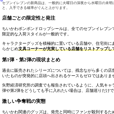
セブンイレブンの新商品は、一般的に火曜日の深夜から水曜日の未明
と、入手できる確率がぐんと上がります。
店舗ごとの限定性と発注
ちいかわボンボンドロップシールは、全てのセブンイレブン
限定的な入荷スタイルが一般的です。
キャラクターグッズを積極的に置いている店舗や、住宅街に
らかじめ
文具コーナーが充実している店舗をリストアップし
第1弾・第2弾の現状まとめ
過去に販売されたシリーズについては、残念ながら多くの店
いたものが突発的に店頭へ出されるケースもゼロではありま
矢野経済研究所の調査でも報告されているように、人気キャ
弾や第2弾をどうしても手に入れたい場合は、店舗巡りだけ
激しい争奪戦の実態
ちいかわ関連のグッズは、発売と同時にファンが殺到するた