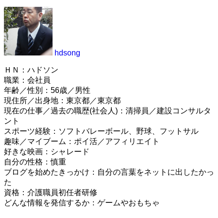
hdsong
ＨＮ：ハドソン
職業：会社員
年齢／性別：56歳／男性
現住所／出身地：東京都／東京都
現在の仕事／過去の職歴(社会人)：清掃員／建設コンサルタ
ント
スポーツ経験：ソフトバレーボール、野球、フットサル
趣味／マイブーム：ポイ活／アフィリエイト
好きな映画：シャレード
自分の性格：慎重
ブログを始めたきっかけ：自分の言葉をネットに出したかっ
た
資格：介護職員初任者研修
どんな情報を発信するか：ゲームやおもちゃ