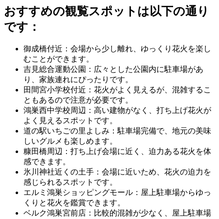
おすすめの観覧スポットは以下の通り
です：
御成橋付近：会場から少し離れ、ゆっくり花火を楽し
むことができます。
吉見総合運動公園：広々とした公園内に駐車場があ
り、家族連れにぴったりです。
田間宮小学校付近：花火がよく見えるが、混雑するこ
ともあるので注意が必要です。
鴻巣西中学校周辺：高い建物がなく、打ち上げ花火が
よく見えるスポットです。
道の駅いちごの里よしみ：駐車場完備で、地元の美味
しいグルメも楽しめます。
糠田橋周辺：打ち上げ会場に近く、迫力ある花火を体
感できます。
氷川神社近くの土手：会場に近いため、花火の迫力を
感じられるスポットです。
エルミ鴻巣ショッピングモール：屋上駐車場からゆっ
くりと花火を鑑賞できます。
ベルク鴻巣宮前店：比較的混雑が少なく、屋上駐車場