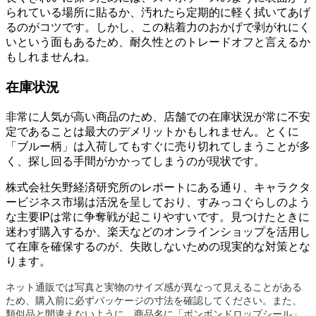
られている場所に貼るか、汚れたら定期的に軽く拭いてあげ
るのがコツです。しかし、この粘着力のおかげで剥がれにく
いという面もあるため、耐久性とのトレードオフと言えるか
もしれませんね。
在庫状況
非常に人気が高い商品のため、店舗での在庫状況が常に不安
定であることは最大のデメリットかもしれません。とくに
「ブルー柄」は入荷してもすぐに売り切れてしまうことが多
く、探し回る手間がかかってしまうのが現状です。
株式会社矢野経済研究所のレポートにある通り、キャラクタ
ービジネス市場は活況を呈しており、すみっコぐらしのよう
な主要IPは常に争奪戦が起こりやすいです。見つけたときに
迷わず購入するか、楽天などのオンラインショップを活用し
て在庫を確保するのが、失敗しないための現実的な対策とな
ります。
ネット通販では写真と実物のサイズ感が異なって見えることがある
ため、購入前に必ずパッケージの寸法を確認してください。また、
類似品と間違えないように、商品名に「ボンボンドロップシール」