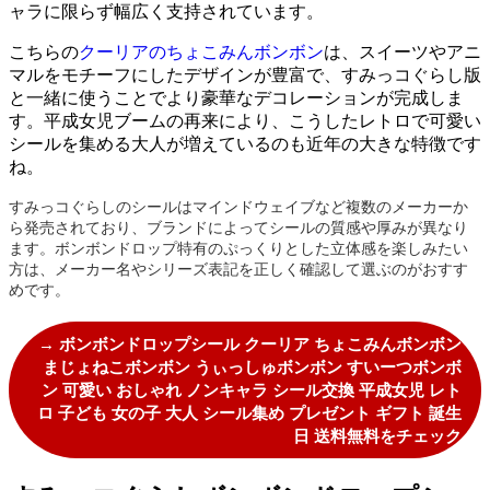
ャラに限らず幅広く支持されています。
こちらの
クーリアのちょこみんボンボン
は、スイーツやアニ
マルをモチーフにしたデザインが豊富で、すみっコぐらし版
と一緒に使うことでより豪華なデコレーションが完成しま
す。平成女児ブームの再来により、こうしたレトロで可愛い
シールを集める大人が増えているのも近年の大きな特徴です
ね。
すみっコぐらしのシールはマインドウェイブなど複数のメーカーか
ら発売されており、ブランドによってシールの質感や厚みが異なり
ます。ボンボンドロップ特有のぷっくりとした立体感を楽しみたい
方は、メーカー名やシリーズ表記を正しく確認して選ぶのがおすす
めです。
→ ボンボンドロップシール クーリア ちょこみんボンボン
まじょねこボンボン うぃっしゅボンボン すいーつボンボ
ン 可愛い おしゃれ ノンキャラ シール交換 平成女児 レト
ロ 子ども 女の子 大人 シール集め プレゼント ギフト 誕生
日 送料無料をチェック