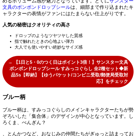
めるボリューム感が魅力となっています。とくに
サンスター
文具のボンボンドロップシール
は、細部まで作り込まれたキ
ャラクターの表情がファンにはたまらない仕上がりです。
人気の秘密はクオリティの高さ
ドロップのようなツヤツヤした質感
指で触れたときの心地よい弾力
大人でも使いやすい絶妙なサイズ感
→ 【1日と5・0のつく日はポイント3倍！】サンスター文具
ボンボンドロップシール すみっコぐらし 全2種セット◆新
品Ss【即納】【ゆうパケット/コンビニ受取/郵便局受取対
応】をチェック
ブルー柄
ブルー柄は、すみっコぐらしのメインキャラクターたちが勢
ぞろいした「集合体」のデザインが中心となっています。し
ろくま、ぺんぎん？
、とんかつなど、おなじみの仲間たちがぎゅっと詰まってお