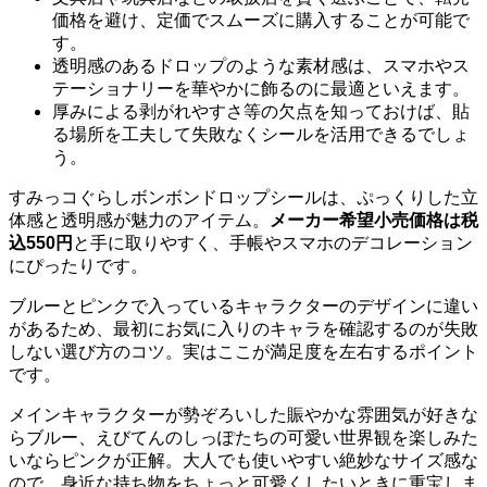
価格を避け、定価でスムーズに購入することが可能で
す。
透明感のあるドロップのような素材感は、スマホやス
テーショナリーを華やかに飾るのに最適といえます。
厚みによる剥がれやすさ等の欠点を知っておけば、貼
る場所を工夫して失敗なくシールを活用できるでしょ
う。
すみっコぐらしボンボンドロップシールは、ぷっくりした立
体感と透明感が魅力のアイテム。
メーカー希望小売価格は税
込550円
と手に取りやすく、手帳やスマホのデコレーション
にぴったりです。
ブルーとピンクで入っているキャラクターのデザインに違い
があるため、最初にお気に入りのキャラを確認するのが失敗
しない選び方のコツ。実はここが満足度を左右するポイント
です。
メインキャラクターが勢ぞろいした賑やかな雰囲気が好きな
らブルー、えびてんのしっぽたちの可愛い世界観を楽しみた
いならピンクが正解。大人でも使いやすい絶妙なサイズ感な
ので、身近な持ち物をちょっと可愛くしたいときに重宝しま