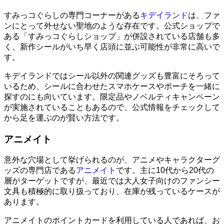
すみっコぐらしの専門コーナーがある
キデイランド
は、ファ
ンにとって外せない聖地のような存在です。公式ショップで
ある「すみっコぐらしショップ」が併設されている店舗も多
く、新作シールがいち早く店頭に並ぶ可能性が非常に高いで
す。
キデイランドではシール以外の関連グッズも豊富にそろって
いるため、シールに合わせたスマホケースやポーチを一緒に
探すのにも向いています。限定品やノベルティキャンペーン
が実施されていることもあるので、公式情報をチェックして
から足を運ぶのが賢い方法です。
アニメイト
意外な穴場として挙げられるのが、アニメやキャラクターグ
ッズの専門店である
アニメイト
です。主に10代から20代の
層がターゲットですが、最近では大人女子向けのファンシー
文具も積極的に取り扱っており、在庫が残っているケースが
あります。
アニメイトのポイントカードを利用している人であれば、お