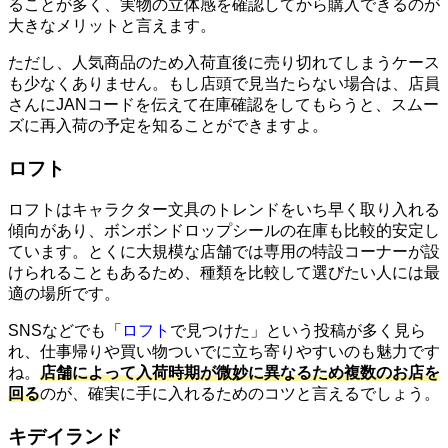
ることが多く、実物の立体感を確認してから購入できるのが
大きなメリットと言えます。
ただし、人気商品のため入荷直後に売り切れてしまうケース
も少なくありません。もし店頭で見当たらない場合は、店員
さんにJANコードを伝えて在庫確認をしてもらうと、スムー
ズに再入荷の予定を知ることができますよ。
ロフト
ロフトはキャラクター文具のトレンドをいち早く取り入れる
傾向があり、ボンボンドロップシールの在庫も比較的安定し
ています。とくに大規模な店舗では専用の特設コーナーが設
けられることもあるため、種類を比較して選びたい人には最
適の場所です。
SNSなどでも「
ロフト
で見つけた」という投稿が多く見ら
れ、仕事帰りや買い物ついでに立ち寄りやすいのも魅力です
ね。
店舗によって入荷時期が微妙に異なるため複数のお店を
回る
のが、確実に手に入れるためのコツと言えるでしょう。
キデイランド