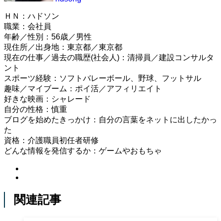
ＨＮ：ハドソン
職業：会社員
年齢／性別：56歳／男性
現住所／出身地：東京都／東京都
現在の仕事／過去の職歴(社会人)：清掃員／建設コンサルタ
ント
スポーツ経験：ソフトバレーボール、野球、フットサル
趣味／マイブーム：ポイ活／アフィリエイト
好きな映画：シャレード
自分の性格：慎重
ブログを始めたきっかけ：自分の言葉をネットに出したかっ
た
資格：介護職員初任者研修
どんな情報を発信するか：ゲームやおもちゃ
関連記事