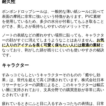
耐久性
ボンボンドロップシールは、一般的な薄い紙シールに比べて
表面の摩耗に非常に強いという特徴があります。PVC素材
を使用しているため、多少の水分が付着してもふき取ること
ができ、美しさが長持ちしやすいのがメリットです。
ノートの表紙などの擦れやすい場所に貼っても、キャラクタ
ーの顔がすぐに消えてしまうようなことはありません。
お気
に入りのアイテムを長く可愛く保ちたい人には最適の素材
と
なっており、剥がした跡が残りにくいのも使いやすさの秘訣
です。
キャラクター
すみっコぐらしというキャラクターそのものの「癒やし効
果」は、世代を超えて高く評価されています。株式会社日本
リサーチセンターの調査によると、このキャラクターは幅広
い層に支持されており、文具分野での購買意欲が非常に高い
とされています。
疲れているときにふと目に入るすみっコたちの表情は、日常