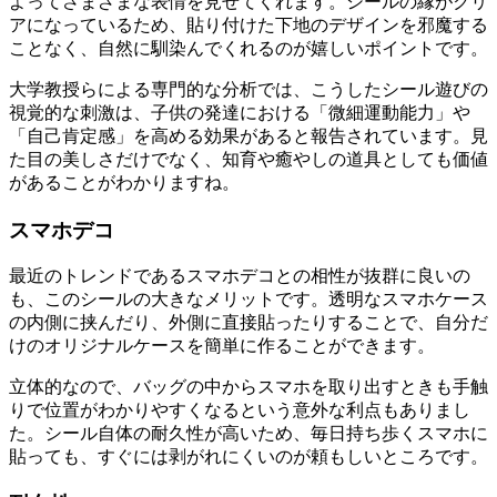
よってさまざまな表情を見せてくれます。シールの縁がクリ
アになっているため、貼り付けた下地のデザインを邪魔する
ことなく、自然に馴染んでくれるのが嬉しいポイントです。
大学教授らによる専門的な分析では、こうしたシール遊びの
視覚的な刺激は、子供の発達における「微細運動能力」や
「自己肯定感」を高める効果があると報告されています。見
た目の美しさだけでなく、知育や癒やしの道具としても価値
があることがわかりますね。
スマホデコ
最近のトレンドであるスマホデコとの相性が抜群に良いの
も、このシールの大きなメリットです。透明なスマホケース
の内側に挟んだり、外側に直接貼ったりすることで、自分だ
けのオリジナルケースを簡単に作ることができます。
立体的なので、バッグの中からスマホを取り出すときも手触
りで位置がわかりやすくなるという意外な利点もありまし
た。シール自体の耐久性が高いため、毎日持ち歩くスマホに
貼っても、すぐには剥がれにくいのが頼もしいところです。