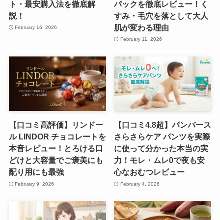
ト・最安購入法を徹底解
パックを徹底レビュー！く
説！
すみ・毛穴を落として大人
肌が変わる理由
February 16, 2026
February 11, 2026
【口コミ高評価】リンドー
【口コミ4.8超】パンパース
ル LINDOR チョコレートを
さらさらケア パンツを実際
本音レビュー！とろける口
に使って分かった本当の実
どけと大容量でご褒美にも
力！モレ・ムレ0で夜も安
配り用にも最強
心なおむつレビュー
February 9, 2026
February 4, 2026