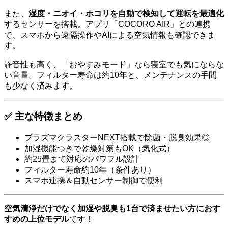
また、
湿度・ニオイ・ホコリを自動で検知して運転を最適化
するセンサーを搭載。アプリ「COCORO AIR」との連携
で、スマホから遠隔操作やAIによる空気情報も確認できま
す。
静音性も高く、「おやすみモード」なら寝室でも気にならな
い音量。フィルター寿命は約10年と、メンテナンスの手間
も少なく済みます。
✅ 主な特徴まとめ
プラズマクラスターNEXT搭載で除菌・脱臭効果◎
加湿機能つきで乾燥対策もOK（気化式）
約25畳まで対応のパワフル設計
フィルター寿命約10年（条件あり）
スマホ連携＆自動センサー制御で便利
空気清浄だけでなく加湿や脱臭も1台で済ませたい方におす
すめの上位モデル
です！