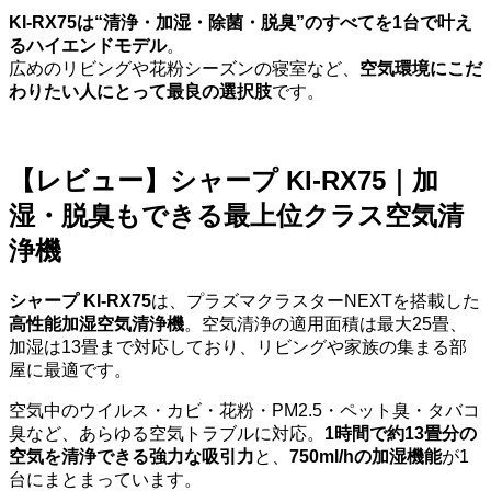
KI-RX75は“清浄・加湿・除菌・脱臭”のすべてを1台で叶え
るハイエンドモデル
。
広めのリビングや花粉シーズンの寝室など、
空気環境にこだ
わりたい人にとって最良の選択肢
です。
【レビュー】シャープ KI-RX75｜加
湿・脱臭もできる最上位クラス空気清
浄機
シャープ KI-RX75
は、プラズマクラスターNEXTを搭載した
高性能加湿空気清浄機
。空気清浄の適用面積は最大25畳、
加湿は13畳まで対応しており、リビングや家族の集まる部
屋に最適です。
空気中のウイルス・カビ・花粉・PM2.5・ペット臭・タバコ
臭など、あらゆる空気トラブルに対応。
1時間で約13畳分の
空気を清浄できる強力な吸引力
と、
750ml/hの加湿機能
が1
台にまとまっています。