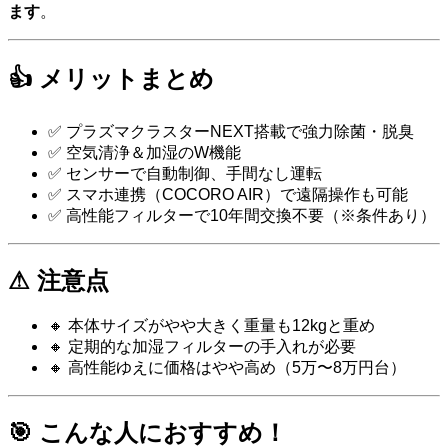
ます
。
👍 メリットまとめ
✅ プラズマクラスターNEXT搭載で強力除菌・脱臭
✅ 空気清浄＆加湿のW機能
✅ センサーで自動制御、手間なし運転
✅ スマホ連携（COCORO AIR）で遠隔操作も可能
✅ 高性能フィルターで10年間交換不要（※条件あり）
⚠ 注意点
🔸 本体サイズがやや大きく重量も12kgと重め
🔸 定期的な加湿フィルターの手入れが必要
🔸 高性能ゆえに価格はやや高め（5万〜8万円台）
🎯 こんな人におすすめ！