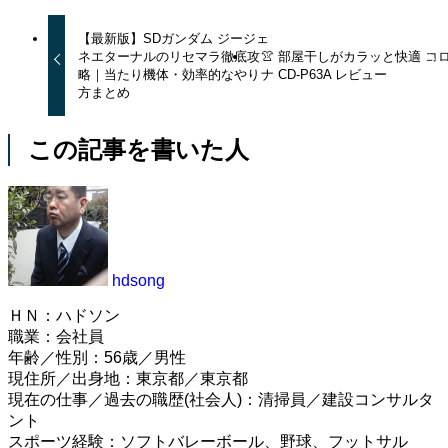
【最新版】SDガンダム ジージェ
ネエターナルのリセマラ徹底攻
👚 部屋干しがカラッと快適 コ
略｜当たり機体・効率的なやり
ナ CD-P63A レビュー
方まとめ
この記事を書いた人
hdsong
ＨＮ：ハドソン
職業：会社員
年齢／性別：56歳／男性
現住所／出身地：東京都／東京都
現在の仕事／過去の職歴(社会人)：清掃員／建設コンサルタ
ント
スポーツ経験：ソフトバレーボール、野球、フットサル