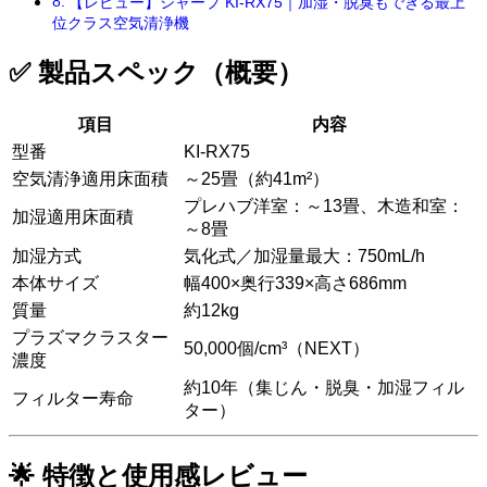
【レビュー】シャープ KI-RX75｜加湿・脱臭もできる最上
位クラス空気清浄機
✅ 製品スペック（概要）
項目
内容
型番
KI-RX75
空気清浄適用床面積
～25畳（約41m²）
プレハブ洋室：～13畳、木造和室：
加湿適用床面積
～8畳
加湿方式
気化式／加湿量最大：750mL/h
本体サイズ
幅400×奥行339×高さ686mm
質量
約12kg
プラズマクラスター
50,000個/cm³（NEXT）
濃度
約10年（集じん・脱臭・加湿フィル
フィルター寿命
ター）
🌟 特徴と使用感レビュー