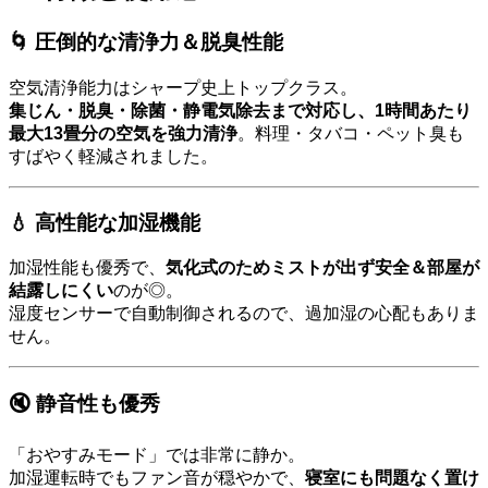
🌀 圧倒的な清浄力＆脱臭性能
空気清浄能力はシャープ史上トップクラス。
集じん・脱臭・除菌・静電気除去まで対応し、1時間あたり
最大13畳分の空気を強力清浄
。料理・タバコ・ペット臭も
すばやく軽減されました。
💧 高性能な加湿機能
加湿性能も優秀で、
気化式のためミストが出ず安全＆部屋が
結露しにくい
のが◎。
湿度センサーで自動制御されるので、過加湿の心配もありま
せん。
🔇 静音性も優秀
「おやすみモード」では非常に静か。
加湿運転時でもファン音が穏やかで、
寝室にも問題なく置け