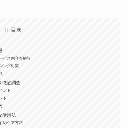
目次
報
ービス内容を解説
ジング対策
説
を徹底調査
イント
ント
方
な活用法
すめケア方法