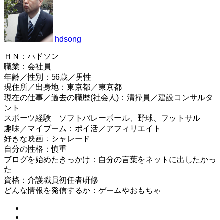
hdsong
ＨＮ：ハドソン
職業：会社員
年齢／性別：56歳／男性
現住所／出身地：東京都／東京都
現在の仕事／過去の職歴(社会人)：清掃員／建設コンサルタ
ント
スポーツ経験：ソフトバレーボール、野球、フットサル
趣味／マイブーム：ポイ活／アフィリエイト
好きな映画：シャレード
自分の性格：慎重
ブログを始めたきっかけ：自分の言葉をネットに出したかっ
た
資格：介護職員初任者研修
どんな情報を発信するか：ゲームやおもちゃ