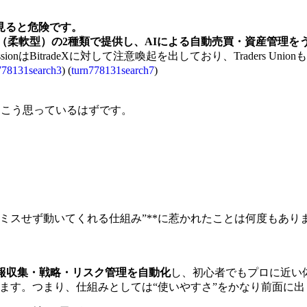
して見ると危険です。
I Daily（柔軟型）の2種類で提供し、AIによる自動売買・資
 CommissionはBitradeXに対して注意喚起を出しており、Trad
778131search3
) (
turn778131search7
)
たぶんこう思っているはずです。
にミスせず動いてくれる仕組み”**に惹かれたことは何度もあ
。
報収集・戦略・リスク管理を自動化
し、初心者でもプロに近い
ます。つまり、仕組みとしては“使いやすさ”をかなり前面に出し