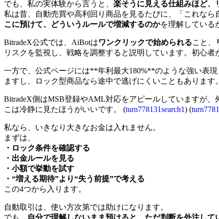
でも、私の実体験から言うと、
楽そうに見える仕組みほど、
私は昔、自動売買や高利回り商品を見るたびに、「これなら
こに預けて、どういうルールで増減するのか
を理解している
BitradeX公式では、AiBotは
ワンクリックで始められる
こと、
リスクを監視し、戦略を調整すると説明しています。初心者が
一方で、公式ページには**年利最大180%**のような強
ますし、ロック型商品なら途中で逃げにくいこともあります。
BitradeX側はMSB登録やAML対応をアピールしています
こは冷静に見たほうがいいです。 (
turn778131search1
) (
turn778
私なら、いきなり大きなお金は入れません。
まずは、
・ロック条件を確認する
・出金ルールを見る
・小額で挙動を試す
・“増える期待”より“失う前提”で考える
この4つから入ります。
自動取引は、使い方次第では助けになります。
でも、
自分で理解しないまま預けると、ただ判断を外注して