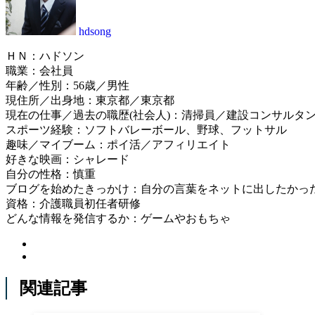
hdsong
ＨＮ：ハドソン
職業：会社員
年齢／性別：56歳／男性
現住所／出身地：東京都／東京都
現在の仕事／過去の職歴(社会人)：清掃員／建設コンサルタ
スポーツ経験：ソフトバレーボール、野球、フットサル
趣味／マイブーム：ポイ活／アフィリエイト
好きな映画：シャレード
自分の性格：慎重
ブログを始めたきっかけ：自分の言葉をネットに出したかっ
資格：介護職員初任者研修
どんな情報を発信するか：ゲームやおもちゃ
関連記事