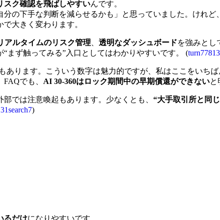
リスク確認を飛ばしやすい
んです。
自分の下手な判断を減らせるかも」と思っていました。けれど
かで大きく変わります。
リアルタイムのリスク管理
、
透明なダッシュボード
を強みとし
“まず触ってみる”入口としてはわかりやすいです。 (
turn77813
い表現もあります。こういう数字は魅力的ですが、私はここをい
FAQでも、
AI 30-360はロック期間中の早期償還ができない
と
が、外部では注意喚起もあります。少なくとも、
“大手取引所と同
131search7
)
いるだけ
になりやすいです。