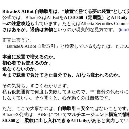
BitradeX AIBot 自動取引は、“放置で勝てる夢の装置”と
公式では、BitradeXはAI Botを
AI 30-360（定期型）とA
への注意喚起
も出ています。たとえばAlberta Securities
さはあるが、過信は禁物
というのが現実的な見方です。 (
turn
正直に言うと、
「BitradeX AIBot 自動取引」と検索しているあなたは、
本当に放置で増えるのか。
初心者でも使えるのか。
危なくないのか。
今まで裁量で負けてきた自分でも、AIなら変われるのか。
その気持ち、すごくわかります。
私も仮想通貨で何度も失敗してきたので、**“自分の代わり
しなくていい。そう聞くと、心が動くのは自然です。
ただ、ここで大事なのは、
自動取引＝安全
ではないことです
BitradeX公式は、AiBotについて
マルチエージェント構造で情
30-360
と、
柔軟に出し入れできるAI Daily
があると案内してい