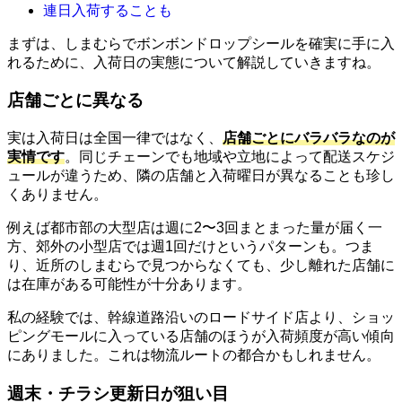
連日入荷することも
まずは、しまむらでボンボンドロップシールを確実に手に入
れるために、入荷日の実態について解説していきますね。
店舗ごとに異なる
実は入荷日は全国一律ではなく、
店舗ごとにバラバラなのが
実情です
。同じチェーンでも地域や立地によって配送スケジ
ュールが違うため、隣の店舗と入荷曜日が異なることも珍し
くありません。
例えば都市部の大型店は週に2〜3回まとまった量が届く一
方、郊外の小型店では週1回だけというパターンも。つま
り、近所のしまむらで見つからなくても、少し離れた店舗に
は在庫がある可能性が十分あります。
私の経験では、幹線道路沿いのロードサイド店より、ショッ
ピングモールに入っている店舗のほうが入荷頻度が高い傾向
にありました。これは物流ルートの都合かもしれません。
週末・チラシ更新日が狙い目