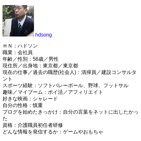
hdsong
ＨＮ：ハドソン
職業：会社員
年齢／性別：56歳／男性
現住所／出身地：東京都／東京都
現在の仕事／過去の職歴(社会人)：清掃員／建設コンサルタ
ント
スポーツ経験：ソフトバレーボール、野球、フットサル
趣味／マイブーム：ポイ活／アフィリエイト
好きな映画：シャレード
自分の性格：慎重
ブログを始めたきっかけ：自分の言葉をネットに出したかっ
た
資格：介護職員初任者研修
どんな情報を発信するか：ゲームやおもちゃ