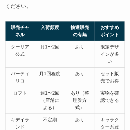
ください。
販売チャ
入荷頻度
抽選販売
おすすめ
ネル
の有無
ポイント
クーリア
月1〜2回
あり
限定デザ
公式
インが多
い
パーティ
月1回程度
あり
セット販
リコ
売でお得
ロフト
週1〜2回
あり（整
実物を確
（店舗に
理券方
認できる
よる）
式）
キデイラ
不定期
あり
キャラク
ンド
ター系豊