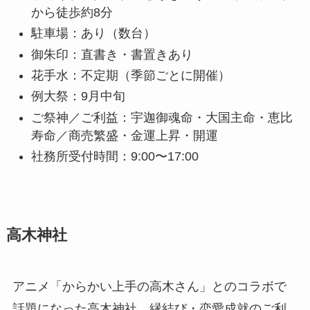
から徒歩約8分
駐車場：あり（数台）
御朱印：直書き・書置きあり
花手水：不定期（季節ごとに開催）
例大祭：9月中旬
ご祭神／ご利益：宇迦御魂命・大国主命・恵比
寿命／商売繁盛・金運上昇・開運
社務所受付時間：9:00〜17:00
高木神社
アニメ「からかい上手の高木さん」とのコラボで
話題になった高木神社。縁結び・恋愛成就のご利