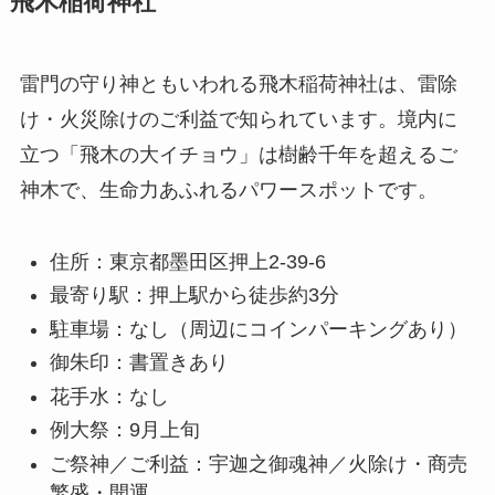
飛木稲荷神社
雷門の守り神ともいわれる飛木稲荷神社は、雷除
け・火災除けのご利益で知られています。境内に
立つ「飛木の大イチョウ」は樹齢千年を超えるご
神木で、生命力あふれるパワースポットです。
住所：東京都墨田区押上2-39-6
最寄り駅：押上駅から徒歩約3分
駐車場：なし（周辺にコインパーキングあり）
御朱印：書置きあり
花手水：なし
例大祭：9月上旬
ご祭神／ご利益：宇迦之御魂神／火除け・商売
繁盛・開運