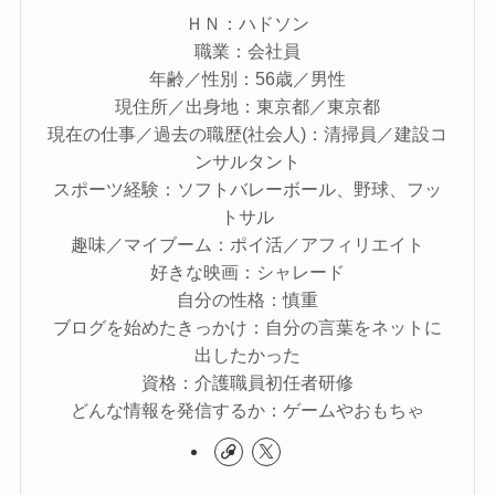
ＨＮ：ハドソン
職業：会社員
年齢／性別：56歳／男性
現住所／出身地：東京都／東京都
現在の仕事／過去の職歴(社会人)：清掃員／建設コ
ンサルタント
スポーツ経験：ソフトバレーボール、野球、フッ
トサル
趣味／マイブーム：ポイ活／アフィリエイト
好きな映画：シャレード
自分の性格：慎重
ブログを始めたきっかけ：自分の言葉をネットに
出したかった
資格：介護職員初任者研修
どんな情報を発信するか：ゲームやおもちゃ