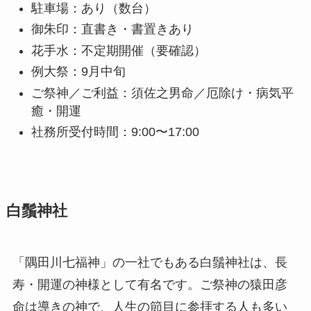
駐車場：あり（数台）
御朱印：直書き・書置きあり
花手水：不定期開催（要確認）
例大祭：9月中旬
ご祭神／ご利益：須佐之男命／厄除け・病気平
癒・開運
社務所受付時間：9:00〜17:00
白鬚神社
「隅田川七福神」の一社でもある白鬚神社は、長
寿・開運の神様として有名です。ご祭神の猿田彦
命は導きの神で、人生の節目に参拝する人も多い