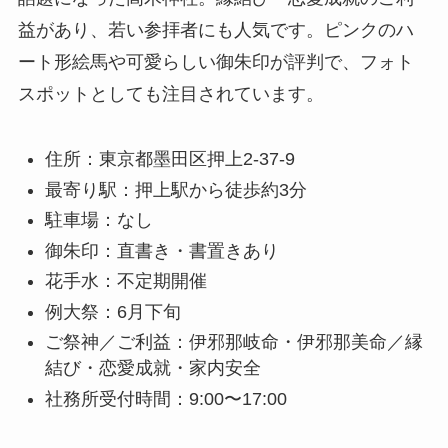
益があり、若い参拝者にも人気です。ピンクのハ
ート形絵馬や可愛らしい御朱印が評判で、フォト
スポットとしても注目されています。
住所：東京都墨田区押上2-37-9
最寄り駅：押上駅から徒歩約3分
駐車場：なし
御朱印：直書き・書置きあり
花手水：不定期開催
例大祭：6月下旬
ご祭神／ご利益：伊邪那岐命・伊邪那美命／縁
結び・恋愛成就・家内安全
社務所受付時間：9:00〜17:00