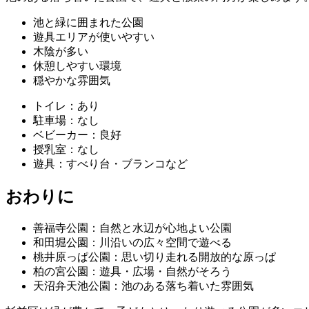
池と緑に囲まれた公園
遊具エリアが使いやすい
木陰が多い
休憩しやすい環境
穏やかな雰囲気
トイレ：あり
駐車場：なし
ベビーカー：良好
授乳室：なし
遊具：すべり台・ブランコなど
おわりに
善福寺公園：自然と水辺が心地よい公園
和田堀公園：川沿いの広々空間で遊べる
桃井原っぱ公園：思い切り走れる開放的な原っぱ
柏の宮公園：遊具・広場・自然がそろう
天沼弁天池公園：池のある落ち着いた雰囲気