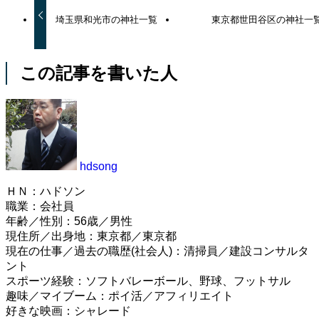
埼玉県和光市の神社一覧
東京都世田谷区の神社一
この記事を書いた人
hdsong
ＨＮ：ハドソン
職業：会社員
年齢／性別：56歳／男性
現住所／出身地：東京都／東京都
現在の仕事／過去の職歴(社会人)：清掃員／建設コンサルタ
ント
スポーツ経験：ソフトバレーボール、野球、フットサル
趣味／マイブーム：ポイ活／アフィリエイト
好きな映画：シャレード