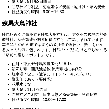
例大祭：9月第2日曜日
ご祭神／ご利益：菊理姫命／安産・厄除け・家内安全
社務所受付時間：9:00〜16:30
練馬大鳥神社
練馬駅近くに鎮座する練馬大鳥神社は、アクセス抜群の都会
型神社。商売繁盛や開運招福の神として親しまれています。
毎年11月の酉の市では多くの参拝者で賑わい、熊手を求め
る人々の活気に包まれます。日常の中でふらりと立ち寄れる
「駅前の癒しスポット」です。
住所：東京都練馬区豊玉北5-18-14
最寄り駅：西武池袋線 練馬駅 徒歩約3分
駐車場：なし（近隣にコインパーキングあり）
御朱印：あり（要確認）
花手水：なし
例大祭：11月酉の日
ご祭神／ご利益：日本武尊／商売繁盛・開運招福
社務所受付時間：10:00〜17:00