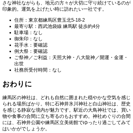
さな神社ながらも、地元の方々が大切に守り続けているのが
印象的。運気を上げたい時に訪れたい一社です。
住所：東京都練馬区豊玉北5-18-2
最寄り駅：西武池袋線 練馬駅 徒歩約4分
駐車場：なし
御朱印：なし
花手水：要確認
例大祭：要確認
ご祭神／ご利益：天照大神・八大龍神／開運・金運・
出世
社務所受付時間：なし
おわりに
練馬区の神社は、どれも自然に囲まれた穏やかな空気を感じ
られる場所ばかり。特に石神井氷川神社と白山神社は、歴史
を感じる静寂な境内が魅力です。駅近の大鳥神社では、買い
物や食事の合間に立ち寄るのもおすすめ。神社めぐりの合間
には、石神井公園や練馬区立美術館でゆったり過ごしてみて
はいかがでしょうか。