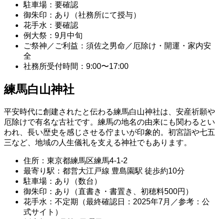
駐車場：要確認
御朱印：あり（社務所にて授与）
花手水：要確認
例大祭：9月中旬
ご祭神／ご利益：須佐之男命／厄除け・開運・家内安
全
社務所受付時間：9:00〜17:00
練馬白山神社
平安時代に創建されたと伝わる練馬白山神社は、安産祈願や
厄除けで有名な古社です。練馬の地名の由来にも関わるとい
われ、長い歴史を感じさせる佇まいが印象的。初宮詣や七五
三など、地域の人生儀礼を支える神社でもあります。
住所：東京都練馬区練馬4-1-2
最寄り駅：都営大江戸線 豊島園駅 徒歩約10分
駐車場：あり（数台）
御朱印：あり（直書き・書置き、初穂料500円）
花手水：不定期（最終確認日：2025年7月／参考：公
式サイト）