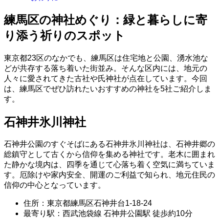
練馬区の神社めぐり：緑と暮らしに寄
り添う祈りのスポット
東京都23区のなかでも、練馬区は住宅地と公園、湧水池な
どが共存する落ち着いた街並み。そんな区内には、地元の
人々に愛されてきた古社や氏神社が点在しています。今回
は、練馬区でぜひ訪れたいおすすめの神社を5社ご紹介しま
す。
石神井氷川神社
石神井公園のすぐそばにある石神井氷川神社は、石神井郷の
総鎮守として古くから信仰を集める神社です。老木に囲まれ
た静かな境内は、四季を通じて心落ち着く空気に満ちていま
す。厄除けや家内安全、開運のご利益で知られ、地元住民の
信仰の中心となっています。
住所：東京都練馬区石神井台1-18-24
最寄り駅：西武池袋線 石神井公園駅 徒歩約10分