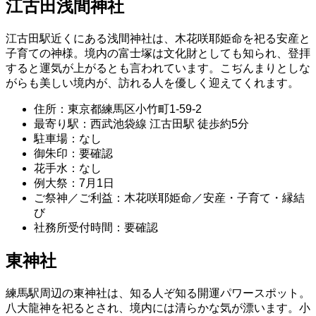
江古田浅間神社
江古田駅近くにある浅間神社は、木花咲耶姫命を祀る安産と
子育ての神様。境内の富士塚は文化財としても知られ、登拝
すると運気が上がるとも言われています。こぢんまりとしな
がらも美しい境内が、訪れる人を優しく迎えてくれます。
住所：東京都練馬区小竹町1-59-2
最寄り駅：西武池袋線 江古田駅 徒歩約5分
駐車場：なし
御朱印：要確認
花手水：なし
例大祭：7月1日
ご祭神／ご利益：木花咲耶姫命／安産・子育て・縁結
び
社務所受付時間：要確認
東神社
練馬駅周辺の東神社は、知る人ぞ知る開運パワースポット。
八大龍神を祀るとされ、境内には清らかな気が漂います。小