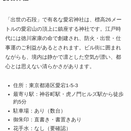
「出世の石段」で有名な愛宕神社は、標高26メー
トルの愛宕山の頂上に鎮座する神社です。江戸時
代には徳川家康の命で創建され、防火・出世・仕
事運のご利益があるとされます。ビル街に囲まれ
ながらも、境内は静かで凛とした空気が漂い、都
心とは思えない清らかさがあります。
住所：東京都港区愛宕1-5-3
最寄り駅：神谷町駅・虎ノ門ヒルズ駅から徒歩
約5分
駐車場：あり（数台）
御朱印：直書き・書置きあり
花手水：なし（要確認）