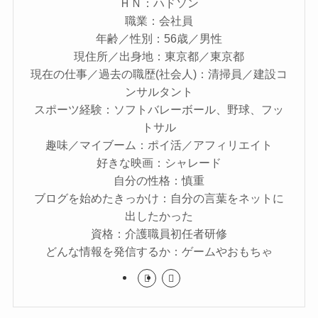
ＨＮ：ハドソン
職業：会社員
年齢／性別：56歳／男性
現住所／出身地：東京都／東京都
現在の仕事／過去の職歴(社会人)：清掃員／建設コ
ンサルタント
スポーツ経験：ソフトバレーボール、野球、フッ
トサル
趣味／マイブーム：ポイ活／アフィリエイト
好きな映画：シャレード
自分の性格：慎重
ブログを始めたきっかけ：自分の言葉をネットに
出したかった
資格：介護職員初任者研修
どんな情報を発信するか：ゲームやおもちゃ