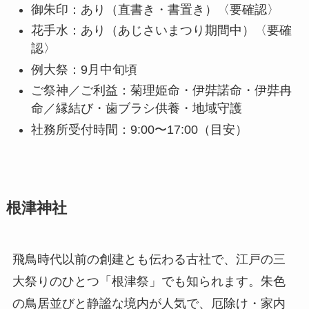
御朱印：あり（直書き・書置き）〈要確認〉
花手水：あり（あじさいまつり期間中）〈要確
認〉
例大祭：9月中旬頃
ご祭神／ご利益：菊理姫命・伊弉諾命・伊弉冉
命／縁結び・歯ブラシ供養・地域守護
社務所受付時間：9:00〜17:00（目安）
根津神社
飛鳥時代以前の創建とも伝わる古社で、江戸の三
大祭りのひとつ「根津祭」でも知られます。朱色
の鳥居並びと静謐な境内が人気で、厄除け・家内