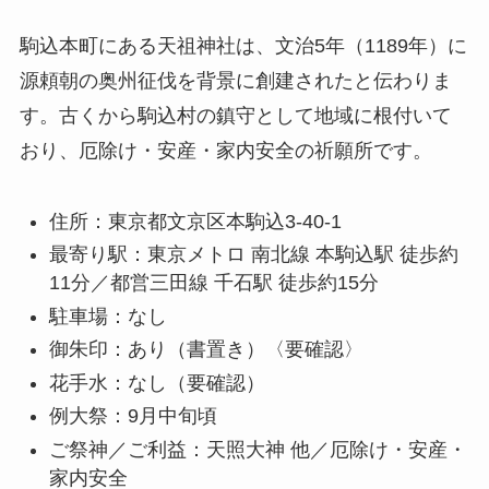
駒込本町にある天祖神社は、文治5年（1189年）に
源頼朝の奥州征伐を背景に創建されたと伝わりま
す。古くから駒込村の鎮守として地域に根付いて
おり、厄除け・安産・家内安全の祈願所です。
住所：東京都文京区本駒込3-40-1
最寄り駅：東京メトロ 南北線 本駒込駅 徒歩約
11分／都営三田線 千石駅 徒歩約15分
駐車場：なし
御朱印：あり（書置き）〈要確認〉
花手水：なし（要確認）
例大祭：9月中旬頃
ご祭神／ご利益：天照大神 他／厄除け・安産・
家内安全