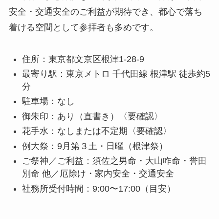
安全・交通安全のご利益が期待でき、都心で落ち
着ける空間として参拝者も多めです。
住所：東京都文京区根津1-28-9
最寄り駅：東京メトロ 千代田線 根津駅 徒歩約5
分
駐車場：なし
御朱印：あり（直書き）〈要確認〉
花手水：なしまたは不定期〈要確認〉
例大祭：9月第３土・日曜（根津祭）
ご祭神／ご利益：須佐之男命・大山咋命・誉田
別命 他／厄除け・家内安全・交通安全
社務所受付時間：9:00〜17:00（目安）