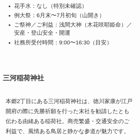
花手水：なし（特別未確認）
例大祭：6月末〜7月初旬（山開き）
ご祭神／ご利益：浅間大神（木花咲耶姫命）／
安産・登山安全・開運
社務所受付時間：9:00〜16:30（目安）
三河稲荷神社
本郷2丁目にある三河稲荷神社は、徳川家康が江戸
開府の際に先勝祈願を行った末社を勧請したとも
伝わる由緒ある稲荷社。商売繁盛・交通安全のご
利益で、風情ある鳥居と静かな参道が魅力です。