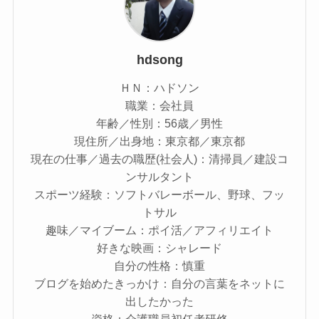
hdsong
ＨＮ：ハドソン
職業：会社員
年齢／性別：56歳／男性
現住所／出身地：東京都／東京都
現在の仕事／過去の職歴(社会人)：清掃員／建設コ
ンサルタント
スポーツ経験：ソフトバレーボール、野球、フッ
トサル
趣味／マイブーム：ポイ活／アフィリエイト
好きな映画：シャレード
自分の性格：慎重
ブログを始めたきっかけ：自分の言葉をネットに
出したかった
資格：介護職員初任者研修