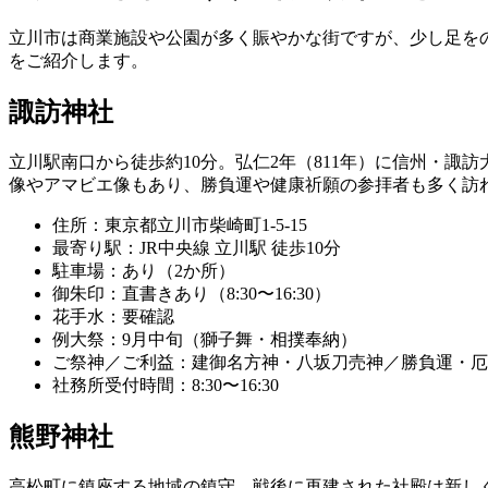
立川市は商業施設や公園が多く賑やかな街ですが、少し足を
をご紹介します。
諏訪神社
立川駅南口から徒歩約10分。弘仁2年（811年）に信州・
像やアマビエ像もあり、勝負運や健康祈願の参拝者も多く訪
住所：東京都立川市柴崎町1-5-15
最寄り駅：JR中央線 立川駅 徒歩10分
駐車場：あり（2か所）
御朱印：直書きあり（8:30〜16:30）
花手水：要確認
例大祭：9月中旬（獅子舞・相撲奉納）
ご祭神／ご利益：建御名方神・八坂刀売神／勝負運・厄
社務所受付時間：8:30〜16:30
熊野神社
高松町に鎮座する地域の鎮守。戦後に再建された社殿は新し