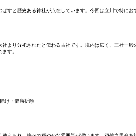
のばすと歴史ある神社が点在しています。今回は立川で特にお
諏訪大社より分祀されたと伝わる古社です。境内は広く、三社一
れます。
除け・健康祈願
く整えられ、静かで穏やかな雰囲気が漂います。須佐之男命を