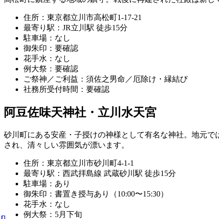
住所：東京都立川市高松町1-17-21
最寄り駅：JR立川駅 徒歩15分
駐車場：なし
御朱印：要確認
花手水：なし
例大祭：要確認
ご祭神／ご利益：須佐之男命／厄除け・縁結び
社務所受付時間：要確認
阿豆佐味天神社・立川水天宮
砂川町にある安産・子授けの神様として有名な神社。地元では「水天
され、清々しい雰囲気が漂います。
住所：東京都立川市砂川町4-1-1
最寄り駅：西武拝島線 武蔵砂川駅 徒歩15分
駐車場：あり
御朱印：書置き授与あり（10:00〜15:30）
花手水：なし
例大祭：5月下旬