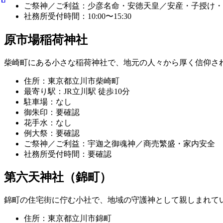
ご祭神／ご利益：少彦名命・安徳天皇／安産・子授け・
社務所受付時間：10:00〜15:30
原市場稲荷神社
柴崎町にある小さな稲荷神社で、地元の人々から厚く信仰さ
住所：東京都立川市柴崎町
最寄り駅：JR立川駅 徒歩10分
駐車場：なし
御朱印：要確認
花手水：なし
例大祭：要確認
ご祭神／ご利益：宇迦之御魂神／商売繁盛・家内安全
社務所受付時間：要確認
第六天神社（錦町）
錦町の住宅街に佇む小社で、地域の守護神として親しまれて
住所：東京都立川市錦町