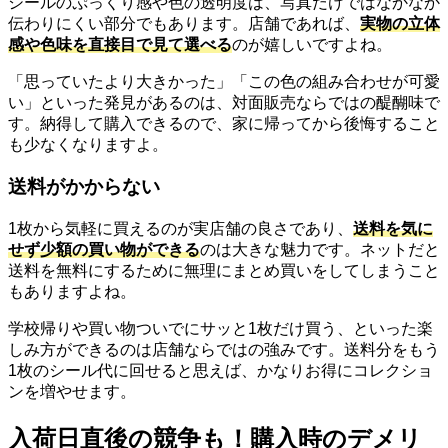
シールのぷっくり感や色の透明度は、写真だけではなかなか
伝わりにくい部分でもあります。店舗であれば、
実物の立体
感や色味を直接目で見て選べる
のが嬉しいですよね。
「思っていたより大きかった」「この色の組み合わせが可愛
い」といった発見があるのは、対面販売ならではの醍醐味で
す。納得して購入できるので、家に帰ってから後悔すること
も少なくなりますよ。
送料がかからない
1枚から気軽に買えるのが実店舗の良さであり、
送料を気に
せず少額の買い物ができる
のは大きな魅力です。ネットだと
送料を無料にするために無理にまとめ買いをしてしまうこと
もありますよね。
学校帰りや買い物ついでにサッと1枚だけ買う、といった楽
しみ方ができるのは店舗ならではの強みです。送料分をもう
1枚のシール代に回せると思えば、かなりお得にコレクショ
ンを増やせます。
入荷日直後の競争も！購入時のデメリ