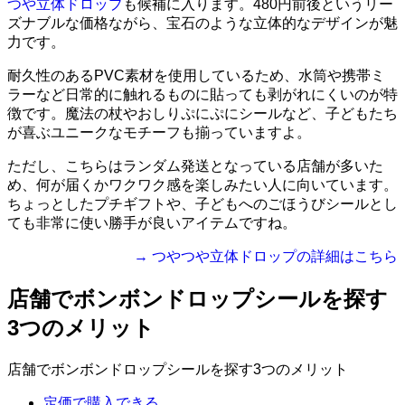
つや立体ドロップ
も候補に入ります。480円前後というリー
ズナブルな価格ながら、宝石のような立体的なデザインが魅
力です。
耐久性のあるPVC素材を使用しているため、水筒や携帯ミ
ラーなど日常的に触れるものに貼っても剥がれにくいのが特
徴です。魔法の杖やおしりぷにぷにシールなど、子どもたち
が喜ぶユニークなモチーフも揃っていますよ。
ただし、こちらはランダム発送となっている店舗が多いた
め、何が届くかワクワク感を楽しみたい人に向いています。
ちょっとしたプチギフトや、子どもへのごほうびシールとし
ても非常に使い勝手が良いアイテムですね。
→ つやつや立体ドロップの詳細はこちら
店舗でボンボンドロップシールを探す
3つのメリット
店舗でボンボンドロップシールを探す3つのメリット
定価で購入できる