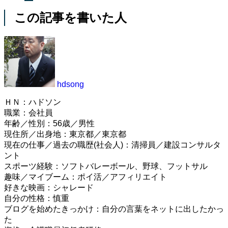
この記事を書いた人
hdsong
ＨＮ：ハドソン
職業：会社員
年齢／性別：56歳／男性
現住所／出身地：東京都／東京都
現在の仕事／過去の職歴(社会人)：清掃員／建設コンサルタ
ント
スポーツ経験：ソフトバレーボール、野球、フットサル
趣味／マイブーム：ポイ活／アフィリエイト
好きな映画：シャレード
自分の性格：慎重
ブログを始めたきっかけ：自分の言葉をネットに出したかっ
た