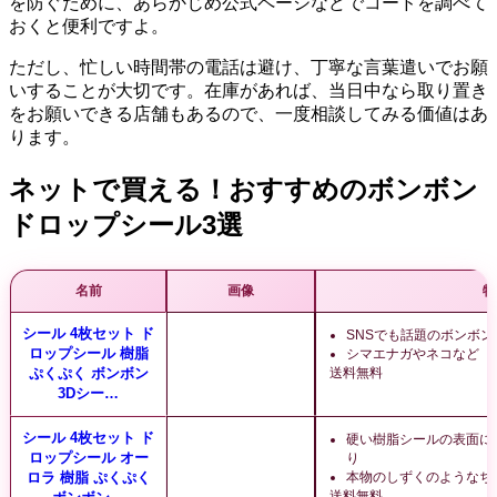
を防ぐために、あらかじめ公式ページなどでコードを調べて
おくと便利ですよ。
ただし、忙しい時間帯の電話は避け、丁寧な言葉遣いでお願
いすることが大切です。在庫があれば、当日中なら取り置き
をお願いできる店舗もあるので、一度相談してみる価値はあ
ります。
ネットで買える！おすすめのボンボン
ドロップシール3選
名前
画像
特
シール 4枚セット ド
SNSでも話題のボンボン
ロップシール 樹脂
シマエナガやネコなど
ぷくぷく ボンボン
送料無料
3Dシー…
シール 4枚セット ド
硬い樹脂シールの表面に
ロップシール オー
り
ロラ 樹脂 ぷくぷく
本物のしずくのようなち
送料無料