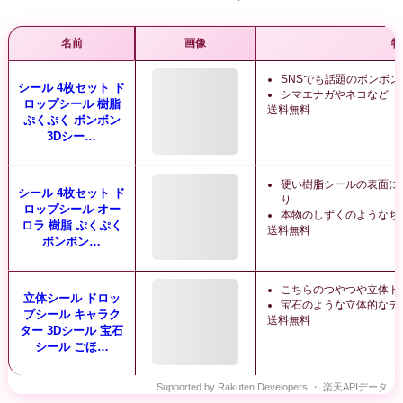
名前
画像
特
SNSでも話題のボンボン
シール 4枚セット ド
シマエナガやネコなど
ロップシール 樹脂
送料無料
ぷくぷく ボンボン
3Dシー…
硬い樹脂シールの表面に
シール 4枚セット ド
り
ロップシール オー
本物のしずくのようなち
ロラ 樹脂 ぷくぷく
送料無料
ボンボン…
こちらのつやつや立体ド
立体シール ドロッ
宝石のような立体的なデ
プシール キャラク
送料無料
ター 3Dシール 宝石
シール ごほ…