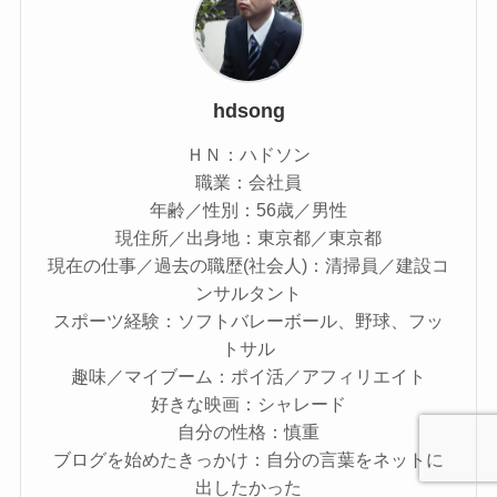
hdsong
ＨＮ：ハドソン
職業：会社員
年齢／性別：56歳／男性
現住所／出身地：東京都／東京都
現在の仕事／過去の職歴(社会人)：清掃員／建設コ
ンサルタント
スポーツ経験：ソフトバレーボール、野球、フッ
トサル
趣味／マイブーム：ポイ活／アフィリエイト
好きな映画：シャレード
自分の性格：慎重
ブログを始めたきっかけ：自分の言葉をネットに
出したかった