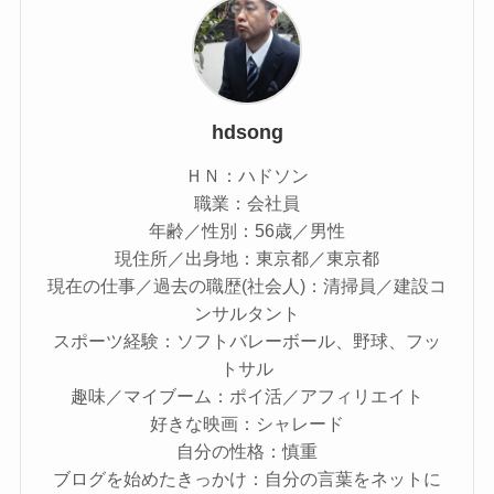
hdsong
ＨＮ：ハドソン
職業：会社員
年齢／性別：56歳／男性
現住所／出身地：東京都／東京都
現在の仕事／過去の職歴(社会人)：清掃員／建設コ
ンサルタント
スポーツ経験：ソフトバレーボール、野球、フッ
トサル
趣味／マイブーム：ポイ活／アフィリエイト
好きな映画：シャレード
自分の性格：慎重
ブログを始めたきっかけ：自分の言葉をネットに