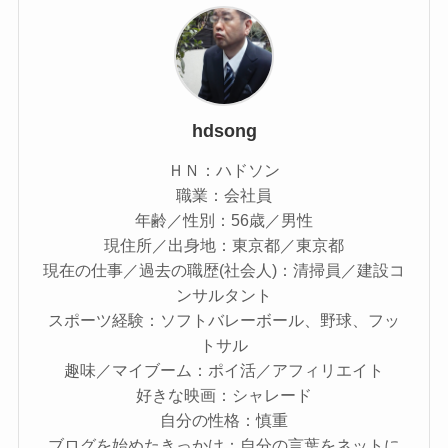
hdsong
ＨＮ：ハドソン
職業：会社員
年齢／性別：56歳／男性
現住所／出身地：東京都／東京都
現在の仕事／過去の職歴(社会人)：清掃員／建設コ
ンサルタント
スポーツ経験：ソフトバレーボール、野球、フッ
トサル
趣味／マイブーム：ポイ活／アフィリエイト
好きな映画：シャレード
自分の性格：慎重
ブログを始めたきっかけ：自分の言葉をネットに