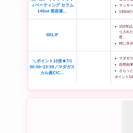
ィベーティング セラム
マッサ
140ml 美容液…
140m
150年
り入れた
BELIF
世…
特に水
マダガス
＼ポイント10倍★7/1
自然由
00:00~23:59／マダガス
さらっ
カル産CIC…
ポイント1
Sulwhasoo ソルファス 
商品名
枚入）
韓方成分を配合