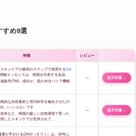
すすめ9選
特徴
レビュー
、スキンケアの最初のステップで使用する
Sul
潤燥エッセンスは、韓国を代表する名品…
—
楽天市場 →
滋陰丹(TM)」成分が、肌の水分バリア機能
伝統的な自然素材と現代科学を融合させたの
YUL（ハンユル）です
—
楽天市場 →
や赤米など、韓国の厳しい自然環境で育った
活用したスキンケアが支持されて…
健康が手がけるOHUI（オフィ）は、30年に