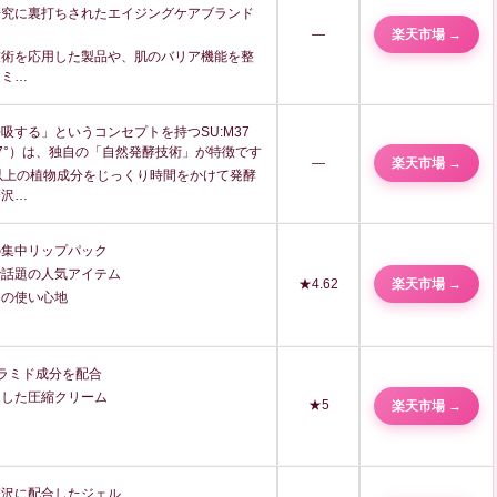
研究に裏打ちされたエイジングケアブランド
—
楽天市場 →
技術を応用した製品や、肌のバリア機能を整
レミ…
吸する」というコンセプトを持つSU:M37
7°）は、独自の「自然発酵技術」が特徴です
—
楽天市場 →
以上の植物成分をじっくり時間をかけて発酵
贅沢…
の集中リップパック
で話題の人気アイテム
★4.62
楽天市場 →
るの使い心地
ラミド成分を配合
りした圧縮クリーム
★5
楽天市場 →
贅沢に配合したジェル