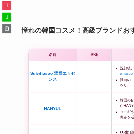
憧れの韓国コスメ！高級ブランドお
名前
画像
洗顔後
Sulwhasoo 潤燥エッセ
whasoo
ンス
独自の「
をサ…
韓国の
がHAN
HANYUL
ヨモギ
恵みを
LG生活