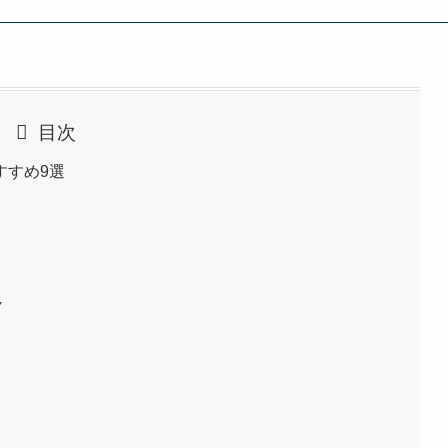
目次
すすめ9選
ク
つ