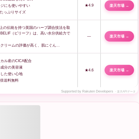
★4.9
楽天市場 →
ージにも使いやすい
lのたっぷりサイズ
以上の伝統を持つ英国のハーブ調合技法を取
BELIF（ビリーフ）は、高い水分供給力で
—
楽天市場 →
分クリームの評価が高く、肌にぐん…
カル産のCICA配合
来成分の美容液
★4.6
楽天市場 →
とした使い心地
0倍
送料無料
Supported by Rakuten Developers
・楽天APIデータ
ファーストケア アクティベーティング (潤燥エッセンス) マスク （1枚/5