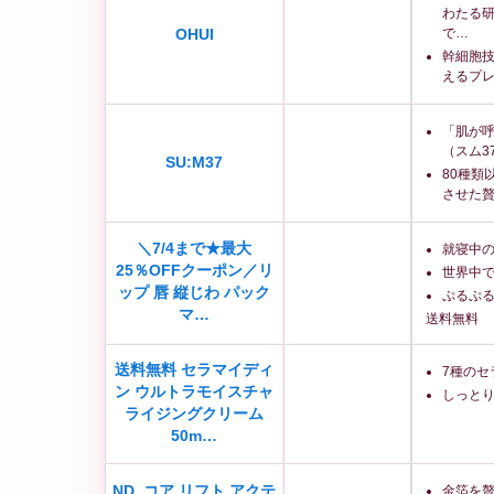
わたる
OHUI
で…
幹細胞
えるプ
「肌が呼
（スム3
SU:M37
80種類
させた
＼7/4まで★最大
就寝中
25％OFFクーポン／リ
世界中
ップ 唇 縦じわ パック
ぷるぷ
マ…
送料無料
送料無料 セラマイディ
7種のセ
ン ウルトラモイスチャ
しっと
ライジングクリーム
50m…
ND_コア リフト アクテ
金箔を