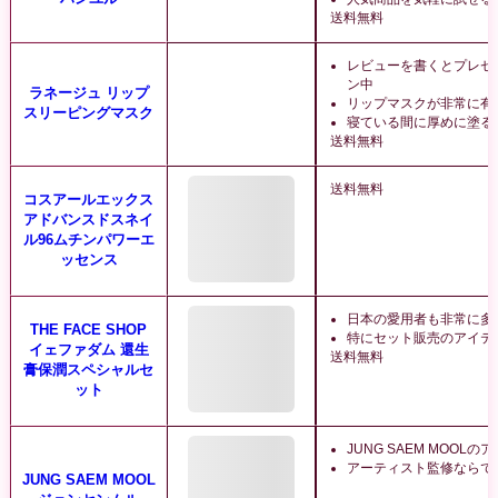
送料無料
レビューを書くとプレゼ
ン中
ラネージュ リップ
リップマスクが非常に有
スリーピングマスク
寝ている間に厚めに塗る
送料無料
送料無料
コスアールエックス
アドバンスドスネイ
ル96ムチンパワーエ
ッセンス
日本の愛用者も非常に多
THE FACE SHOP
特にセット販売のアイテ
イェファダム 還生
送料無料
膏保潤スペシャルセ
ット
JUNG SAEM MOOL
アーティスト監修ならで
JUNG SAEM MOOL