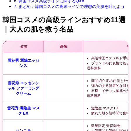
韓国コスメ高級ラインに関するQ&A
まとめ：韓国コスメの高級ラインで理想の美肌を叶えよう
韓国コスメの高級ラインおすすめ11選
｜大人の肌を救う名品
名前
画像
特
高級韓国コスメをお手頃
雪花秀 潤燥エッセ
ブランドの代表格である
ンス
送料無料
商品紹介 肌の内側と外
雪花秀 エッセンシ
弾力のある健康的な肌を
ャル ファーミング
石榴・イチョウ葉成分が
クリーム
送料無料
雪花秀 滋陰生 マス
滋陰生 マスク EX
ク EX
疲れた肌を短時間で集中
数量限定 売切御免
ハンユル
人気商品を気軽に試せる