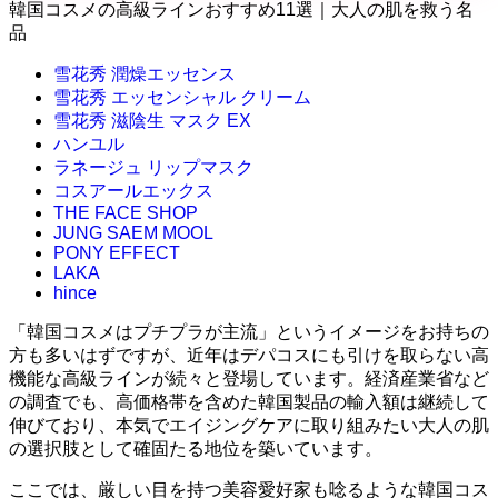
韓国コスメの高級ラインおすすめ11選｜大人の肌を救う名
品
雪花秀 潤燥エッセンス
雪花秀 エッセンシャル クリーム
雪花秀 滋陰生 マスク EX
ハンユル
ラネージュ リップマスク
コスアールエックス
THE FACE SHOP
JUNG SAEM MOOL
PONY EFFECT
LAKA
hince
「韓国コスメはプチプラが主流」というイメージをお持ちの
方も多いはずですが、近年はデパコスにも引けを取らない高
機能な高級ラインが続々と登場しています。経済産業省など
の調査でも、高価格帯を含めた韓国製品の輸入額は継続して
伸びており、本気でエイジングケアに取り組みたい大人の肌
の選択肢として確固たる地位を築いています。
ここでは、厳しい目を持つ美容愛好家も唸るような韓国コス