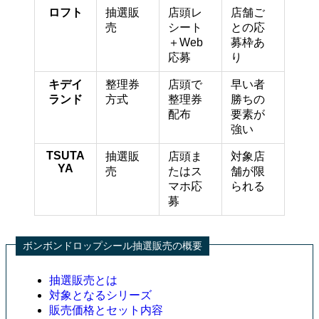
ロフト
抽選販
店頭レ
店舗ご
売
シート
との応
＋Web
募枠あ
応募
り
キデイ
整理券
店頭で
早い者
ランド
方式
整理券
勝ちの
配布
要素が
強い
TSUTA
抽選販
店頭ま
対象店
YA
売
たはス
舗が限
マホ応
られる
募
ボンボンドロップシール抽選販売の概要
抽選販売とは
対象となるシリーズ
販売価格とセット内容