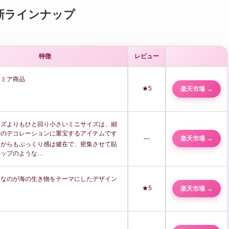
新ラインナップ
特徴
レビュー
レミア商品
★5
楽天市場 →
イズよりもひと回り小さいミニサイズは、細
所のデコレーションに重宝するアイテムです
—
楽天市場 →
ながらもぷっくり感は健在で、密集させて貼
ロップのような…
目なのが海の生き物をテーマにしたデザイン
★5
楽天市場 →