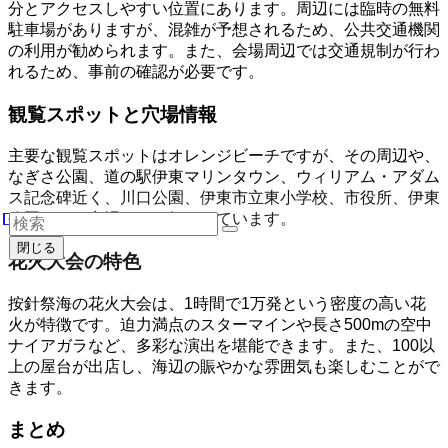
分とアクセスしやすい位置にあります。周辺には臨時の無料
駐車場がありますが、混雑が予想されるため、公共交通機関
の利用が勧められます。また、会場周辺では交通規制が行わ
れるため、事前の確認が必要です。
観覧スポットと穴場情報
主要な観覧スポットはオレンジビーチですが、その周辺や、
なぎさ公園、道の駅伊東マリンタウン、ウィリアム・アダム
ス記念碑近く、川口公園、伊東市立東小学校、市役所、伊東
公園なども穴場として知られています。
閉じる
花火大会の特色
按針祭海の花火大会は、1時間で1万発という密度の高い花
火が特徴です。迫力満点のスターマインや長さ500mの空中
ナイアガラなど、多彩な演出を堪能できます。また、100以
上の屋台が出店し、海辺の賑やかな雰囲気も楽しむことがで
きます。
まとめ