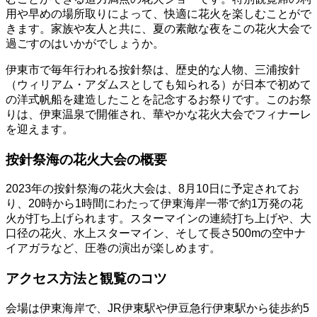
用や早めの場所取りによって、快適に花火を楽しむことがで
きます。家族や友人と共に、夏の素敵な夜をこの花火大会で
過ごすのはいかがでしょうか。
伊東市で毎年行われる按針祭は、歴史的な人物、三浦按針
（ウィリアム・アダムスとしても知られる）が日本で初めて
の洋式帆船を建造したことを記念するお祭りです。このお祭
りは、伊東温泉で開催され、華やかな花火大会でフィナーレ
を迎えます。
按針祭海の花火大会の概要
2023年の按針祭海の花火大会は、8月10日に予定されてお
り、20時から1時間にわたって伊東海岸一帯で約1万発の花
火が打ち上げられます。スターマインの連続打ち上げや、大
口径の花火、水上スターマイン、そして長さ500mの空中ナ
イアガラなど、圧巻の演出が楽しめます。
アクセス方法と観覧のコツ
会場は伊東海岸で、JR伊東駅や伊豆急行伊東駅から徒歩約5