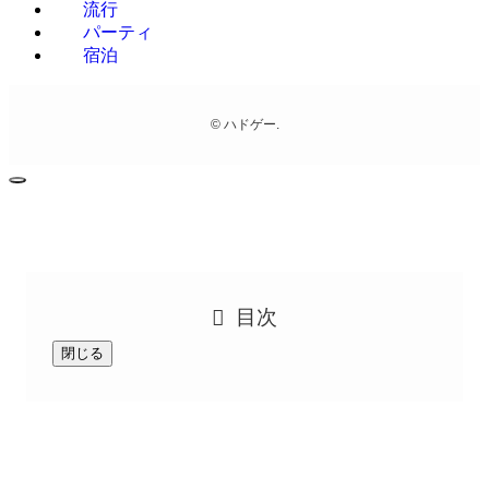
流行
パーティ
宿泊
©
ハドゲー.
目次
閉じる