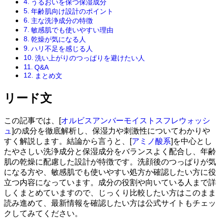
うるおいを保つ保湿成分
年齢肌向け設計のポイント
主な洗浄成分の特徴
敏感肌でも使いやすい理由
乾燥が気になる人
ハリ不足を感じる人
洗い上がりのつっぱりを避けたい人
Q&A
まとめ文
リード文
この記事では、[
オルビスアンバーモイストスフレウォッシ
ュ
]の成分を徹底解析し、保湿力や刺激性についてわかりや
すく解説します。結論から言うと、[
アミノ酸系
]を中心とし
たやさしい洗浄成分と保湿成分をバランスよく配合し、年齢
肌の乾燥に配慮した設計が特徴です。洗顔後のつっぱりが気
になる方や、敏感肌でも使いやすい処方か確認したい方に役
立つ内容になっています。成分の役割や向いている人まで詳
しくまとめていますので、じっくり比較したい方はこのまま
読み進めて、最新情報を確認したい方は公式サイトもチェッ
クしてみてください。