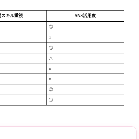
門スキル重視
SNS活用度
◎
○
◎
△
○
○
◎
◎