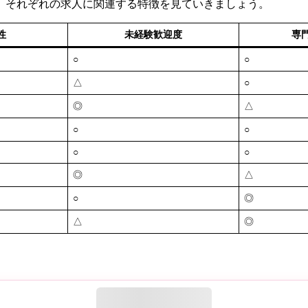
、それぞれの求人に関連する特徴を見ていきましょう。
性
未経験歓迎度
専
○
○
△
○
◎
△
○
○
○
○
◎
△
○
◎
△
◎