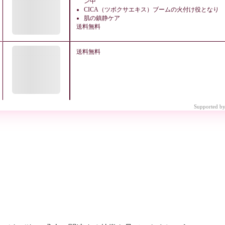
ン中
CICA（ツボクサエキス）ブームの火付け役となり
肌の鎮静ケア
送料無料
送料無料
Supported by