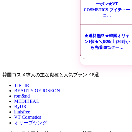
ーポン★VT
COSMETICS ブイティー
コ…
★送料無料★韓国オリヤ
ン1位★＼6/20(土)20時か
ら先着30%クー…
韓国コスメ求人の主な職種と人気ブランド8選
TIRTIR
BEAUTY OF JOSEON
rom&nd
MEDIHEAL
ByUR
innisfree
VT Cosmetics
オリーブヤング