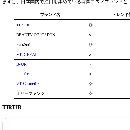
まずは、日本国内で注目を集めている韓国コスメブランドと
ブランド名
トレンド
TIRTIR
◎
BEAUTY OF JOSEON
○
rom&nd
◎
MEDIHEAL
○
ByUR
○
innisfree
○
VT Cosmetics
◎
オリーブヤング
◎
TIRTIR