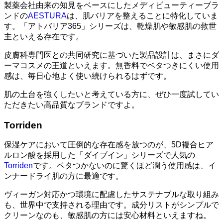
製薬会社由来の知見をベースにしたメディビューティーブラ
ンドの
AESTURA
は、肌バリアを整えることに特化していま
す。「アトバリア365」シリーズは、乾燥肌や敏感肌の救世
主といえる存在です。
皮膚科専門医との共同研究に基づいた製品設計は、まさにダ
ーマコスメの王道といえます。無香料でベタつきにくい使用
感は、毎日心地よく使い続けられるはずです。
肌の土台を強くしたいと考えている方に、ぜひ一度試してい
ただきたい高品質なブランドですよ。
Torriden
保湿ケアにおいて圧倒的な存在感を放つのが、5D複合ヒア
ルロン酸を採用した「ダイブイン」シリーズで人気の
Torriden
です。ベタつかないのに驚くほど潤う使用感は、イ
ンナードライ肌の方に最適です。
ヴィーガン対応かつ環境に配慮したサステナブルな取り組み
も、世界中で支持される理由です。成分リストがシンプルで
クリーンなのも、敏感肌の方には安心材料といえますね。