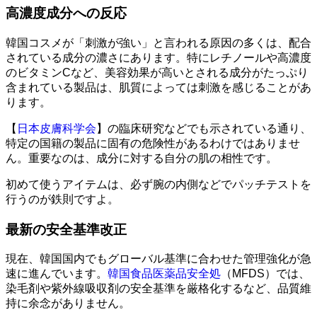
高濃度成分への反応
韓国コスメが「刺激が強い」と言われる原因の多くは、配合
されている成分の濃さにあります。特にレチノールや高濃度
のビタミンCなど、美容効果が高いとされる成分がたっぷり
含まれている製品は、肌質によっては刺激を感じることがあ
ります。
【
日本皮膚科学会
】の臨床研究などでも示されている通り、
特定の国籍の製品に固有の危険性があるわけではありませ
ん。重要なのは、成分に対する自分の肌の相性です。
初めて使うアイテムは、必ず腕の内側などでパッチテストを
行うのが鉄則ですよ。
最新の安全基準改正
現在、韓国国内でもグローバル基準に合わせた管理強化が急
速に進んでいます。
韓国食品医薬品安全処
（MFDS）では、
染毛剤や紫外線吸収剤の安全基準を厳格化するなど、品質維
持に余念がありません。