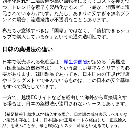
効率化された工場設備や高い回転率によってコストを抑えつ
つ、トレンドを素早く製品化するスピード感が、消費者に還
元されているわけです。ただし、あまりに安すぎる無名ブラ
ンドの場合、流通経路が不透明なこともあります。
私たちが意識すべきは「国籍」ではなく、「信頼できるショ
ップで購入しているか」という流通の透明性です。
日韓の薬機法の違い
日本で販売される化粧品は、
厚生労働省
が定める「薬機法
（医薬品医療機器等法）」という厳しい基準をクリアする必
要があります。韓国製品であっても、日本国内の正規代理店
やドラッグストアで並んでいるものは、この日本の安全基準
をすべて満たしています。
一方で、越境ECサイトなどを経由して海外から直接購入す
る場合は、日本の薬機法が適用されないケースもあります。
【補足情報】越境ECで購入する場合、日本語の成分表示ラベルがな
い製品も存在します。日本国内の正規ルートを経由した「正規輸入
品」を選ぶことが、最も確実なリスク回避策といえるでしょう。