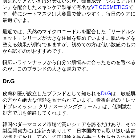
肌荒れケアといえば外せないのが、独自成分「シカヒアルロ
ン」を配合したスキンケア製品で有名な
VT COSMETICS
で
す。特にシートマスクは大容量で使いやすく、毎日のケアに
最適ですよ。
最近では、天然のマイクロニードルを配合した「リードルシ
ョット」シリーズが大きな注目を集めています。肌のキメを
整える効果が期待できますが、初めての方は低い数値のもの
から試すのがおすすめです。
幅広いラインナップから自分の肌悩みに合ったものを選べる
のが、このブランドの大きな魅力です。
Dr.G
皮膚科医が設立したブランドとして知られる
Dr.G
は、敏感肌
の方から絶大な信頼を寄せられています。看板商品の「レッ
ドブレミッシュ クリアスージングクリーム」は、低刺激な
処方で肌を鎮静してくれます。
韓国のダーマコスメ市場で高いシェアを誇るだけあり、その
製品開発力には定評があります。日本国内でも取り扱い店舗
が増えており、安心して正規輸入品を手に入れられるのも嬉