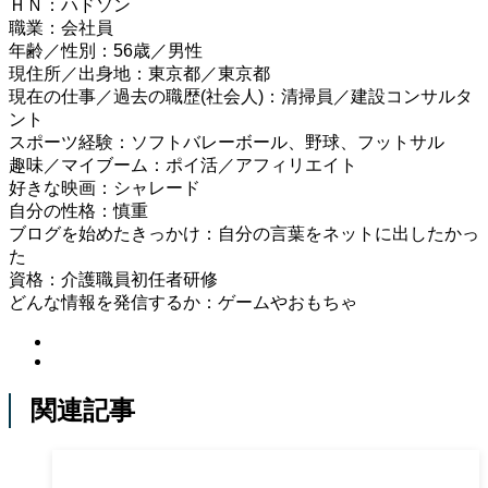
ＨＮ：ハドソン
職業：会社員
年齢／性別：56歳／男性
現住所／出身地：東京都／東京都
現在の仕事／過去の職歴(社会人)：清掃員／建設コンサルタ
ント
スポーツ経験：ソフトバレーボール、野球、フットサル
趣味／マイブーム：ポイ活／アフィリエイト
好きな映画：シャレード
自分の性格：慎重
ブログを始めたきっかけ：自分の言葉をネットに出したかっ
た
資格：介護職員初任者研修
どんな情報を発信するか：ゲームやおもちゃ
関連記事