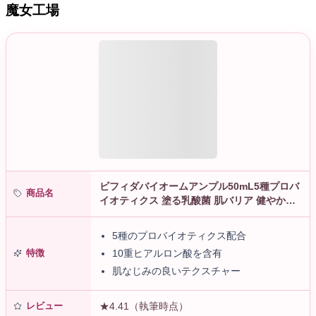
魔女工場
ビフィダバイオームアンプル50mL5種プロバ
商品名
イオティクス 塗る乳酸菌 肌バリア 健やか肌
鎮静 10重ヒアルロン酸 トーンアップ 美容液
韓国コスメ マニョ m…
5種のプロバイオティクス配合
特徴
10重ヒアルロン酸を含有
肌なじみの良いテクスチャー
レビュー
★4.41（執筆時点）