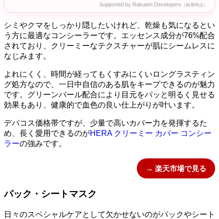
Supported by Rakuten Developers
（執筆時点）
シミやクマをしっかり隠したいけれど、乾燥も気になるとい
う方に最適なコンシーラーです。エッセンス成分が76%配合
されており、クリーミーなテクスチャーが肌にシームレスに
なじみます。
よれにくく、時間が経ってもくすみにくいロングラスティン
グ処方なので、一日中自信のある肌をキープできるのが魅力
です。グリーンパール配合により目元をパッと明るく見せる
効果もあり、健康的で血色の良い仕上がりが叶います。
デパコス価格帯ですが、少量で高いカバー力を発揮するた
め、長く愛用できるのが
HERA クリーミー カバー コンシー
ラー
の強みです。
→ 楽天市場で見る
パック・シートマスク
日々のスペシャルケアとして欠かせないのがパックやシート