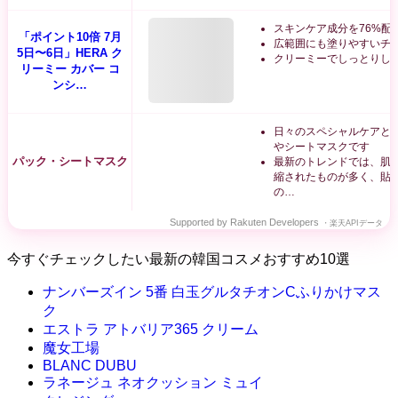
スキンケア成分を76%配
「ポイント10倍 7月
広範囲にも塗りやすいチ
5日〜6日」HERA ク
クリーミーでしっとりし
リーミー カバー コ
ンシ…
日々のスペシャルケアと
やシートマスクです
パック・シートマスク
最新のトレンドでは、肌
縮されたものが多く、貼
の…
Supported by Rakuten Developers
・楽天APIデータ
今すぐチェックしたい最新の韓国コスメおすすめ10選
ナンバーズイン 5番 白玉グルタチオンCふりかけマス
ク
エストラ アトバリア365 クリーム
魔女工場
BLANC DUBU
ラネージュ ネオクッション ミュイ