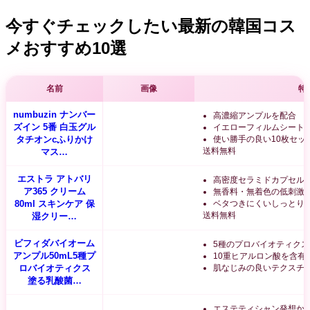
今すぐチェックしたい最新の韓国コス
メおすすめ10選
名前
画像
特
numbuzin ナンバー
高濃縮アンプルを配合
ズイン 5番 白玉グル
イエローフィルムシート
タチオンcふりかけ
使い勝手の良い10枚セッ
送料無料
マス…
エストラ アトバリ
高密度セラミドカプセル
ア365 クリーム
無香料・無着色の低刺激
80ml スキンケア 保
ベタつきにくいしっとり
送料無料
湿クリー…
ビフィダバイオーム
5種のプロバイオティクス
アンプル50mL5種プ
10重ヒアルロン酸を含有
ロバイオティクス
肌なじみの良いテクスチ
塗る乳酸菌…
エステティシャン発想か