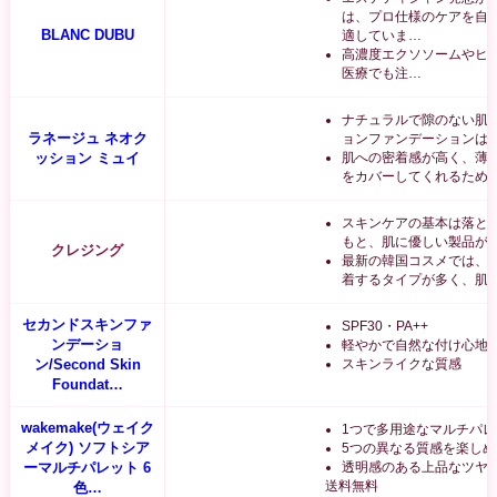
は、プロ仕様のケアを自
BLANC DUBU
適していま…
高濃度エクソソームやヒ
医療でも注…
ナチュラルで隙のない肌
ラネージュ ネオク
ョンファンデーションは
ッション ミュイ
肌への密着感が高く、薄
をカバーしてくれるため
スキンケアの基本は落と
もと、肌に優しい製品が
クレジング
最新の韓国コスメでは、
着するタイプが多く、肌
セカンドスキンファ
SPF30・PA++
ンデーショ
軽やかで自然な付け心地
ン/Second Skin
スキンライクな質感
Foundat…
wakemake(ウェイク
1つで多用途なマルチパレ
メイク) ソフトシア
5つの異なる質感を楽しめ
ーマルチパレット 6
透明感のある上品なツヤ
送料無料
色…